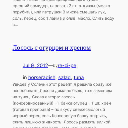
средний помидор, нарезать 2 ст. л. кинзы (мелко
порубить), или петрушки В миске смешать лук,
соль, перец, сок 1 лайма и олив. масло. Слить воду
с…
Лосось с огурцом и хреном
Jul 9, 2012
—
re-ci-pe
by
in
horseradish
, 
salad
, 
tuna
Увидев у Солечки этот рецепт, я решила сразу же
попробовать. Лосося дома не было, то я заменила
на тунец. Слова автора: лосось
(консервированный) – 1 банка огурец – 1 шт. хрен
(готовая приправа) – по вкусу свежесмолотый
черный перец соль Консервную банку открыть,
слить лишнюю жидкость. Лосось размять вилкой.