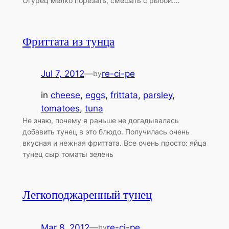
Огурец мелко порезать, смешать с рыбой.…
Фриттата из тунца
Jul 7, 2012
—
re-ci-pe
by
in
cheese
, 
eggs
, 
frittata
, 
parsley
, 
tomatoes
, 
tuna
Не знаю, почему я раньше не догадывалась
добавить тунец в это блюдо. Получилась очень
вкусная и нежная фриттата. Все очень просто: яйца
тунец сыр томаты зелень
Легкоподжаренный тунец
Mar 8, 2012
—
re-ci-pe
by