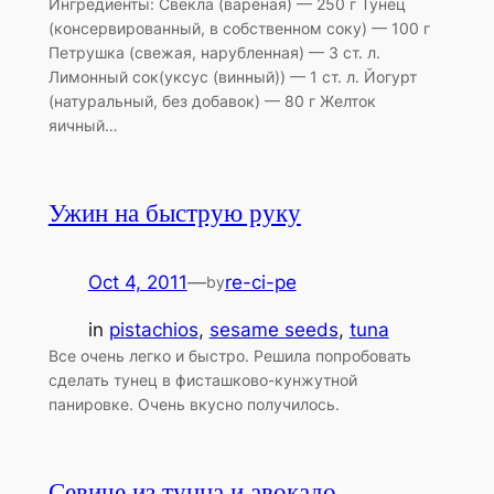
Ингредиенты: Свекла (вареная) — 250 г Тунец
(консервированный, в собственном соку) — 100 г
Петрушка (свежая, нарубленная) — 3 ст. л.
Лимонный сок(уксус (винный)) — 1 ст. л. Йогурт
(натуральный, без добавок) — 80 г Желток
яичный…
Ужин на быструю руку
Oct 4, 2011
—
re-ci-pe
by
in
pistachios
, 
sesame seeds
, 
tuna
Все очень легко и быстро. Решила попробовать
сделать тунец в фисташково-кунжутной
панировке. Очень вкусно получилось.
Севиче из тунца и авокадо