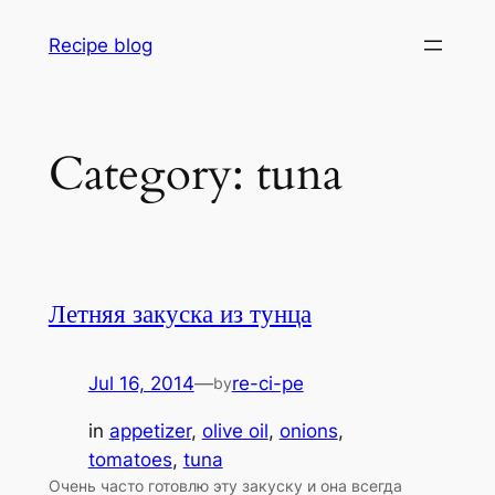
Skip
Recipe blog
to
content
Category:
tuna
Летняя закуска из тунца
Jul 16, 2014
—
re-ci-pe
by
in
appetizer
, 
olive oil
, 
onions
, 
tomatoes
, 
tuna
Очень часто готовлю эту закуску и она всегда