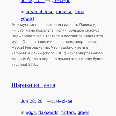
Jul 18, 2011
—
re-ci-pe
by
in
creamcheese
, 
mousse
, 
tuna
, 
yogurt
Этот мусс мне посоветовала сделать Полина и, я
ничуточки не пожалела. Полин, большое спасибо!
Поджарила хлеб в тостере и поставила рядом этот
мусс. Очень хвалили и очень всем понравился.
Мерси! Ингредиенты: Что надобно иметь в
наличии: 4 банки (около 500 г) консервированного
тунца (я брала в воде, но думаю что в масле будет
вкуснее) 250…
Шарики из тунца
Jun 28, 2011
—
re-ci-pe
by
in
eggs
, 
flaxseeds
, 
fritters
, 
green