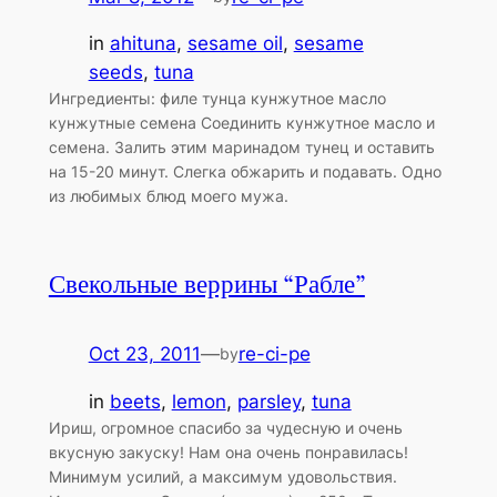
in
ahituna
, 
sesame oil
, 
sesame
seeds
, 
tuna
Ингредиенты: филе тунца кунжутное масло
кунжутные семена Соединить кунжутное масло и
семена. Залить этим маринадом тунец и оставить
на 15-20 минут. Слегка обжарить и подавать. Одно
из любимых блюд моего мужа.
Свекольные веррины “Рабле”
Oct 23, 2011
—
re-ci-pe
by
in
beets
, 
lemon
, 
parsley
, 
tuna
Ириш, огромное спасибо за чудесную и очень
вкусную закуску! Нам она очень понравилась!
Минимум усилий, а максимум удовольствия.