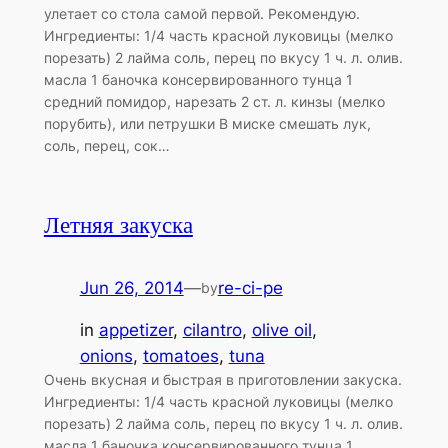
улетает со стола самой первой. Рекомендую.
Ингредиенты: 1/4 часть красной луковицы (мелко
порезать) 2 лайма соль, перец по вкусу 1 ч. л. олив.
масла 1 баночка консервированного тунца 1
средний помидор, нарезать 2 ст. л. кинзы (мелко
порубить), или петрушки В миске смешать лук,
соль, перец, сок…
Летняя закуска
Jun 26, 2014
—
re-ci-pe
by
in
appetizer
, 
cilantro
, 
olive oil
, 
onions
, 
tomatoes
, 
tuna
Очень вкусная и быстрая в приготовлении закуска.
Ингредиенты: 1/4 часть красной луковицы (мелко
порезать) 2 лайма соль, перец по вкусу 1 ч. л. олив.
масла 1 баночка консервированного тунца 1