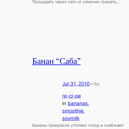
Процедить через сито от семечек граната,…
Банан “Саба”
Jul 31, 2010
—
by
re-ci-pe
in
bananas
, 
smoothie
, 
soymilk
Бананы прекрасно утоляют голод и снабжают