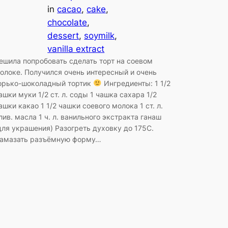
in
cacao
, 
cake
, 
chocolate
, 
dessert
, 
soymilk
, 
vanilla extract
ешила попробовать сделать торт на соевом
олоке. Получился очень интересный и очень
орько-шоколадный тортик
Ингредиенты: 1 1/2
ашки муки 1/2 ст. л. соды 1 чашка сахара 1/2
ашки какао 1 1/2 чашки соевого молока 1 ст. л.
лив. масла 1 ч. л. ванильного экстракта ганаш
для украшения) Разогреть духовку до 175С.
амазать разъёмную форму…