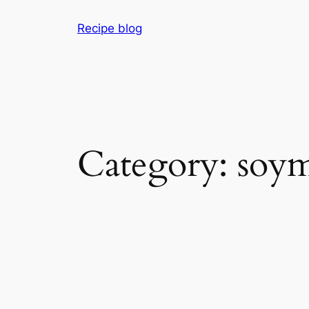
Skip
Recipe blog
to
content
Category:
soym