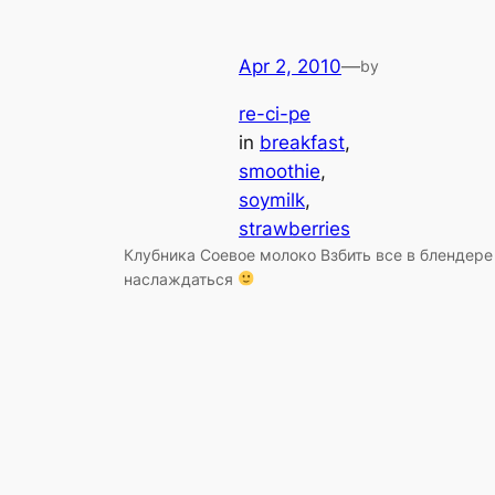
Apr 2, 2010
—
by
re-ci-pe
in
breakfast
, 
smoothie
, 
soymilk
, 
strawberries
Клубника Соевое молоко Взбить все в блендере
наслаждаться