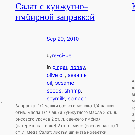
Салат с кунжутно-
имбирной заправкой
Sep 29, 2010
—
re-ci-pe
by
in
ginger
, 
honey
, 
olive oil
, 
sesame
А
oil
, 
sesame
д
seeds
, 
shrimp
, 
в
soymilk
, 
spinach
м
 1
Заправка: 1/2 чашки соевого молока 1/4 чашки
к
олив. масла 1/4 чашки кунжутного масла 3 ст. л.
3
рисового уксуса 2 ст. л. свежего имбиря
о
(натереть на терке) 2 ст. л. мисо (соевая паста) 1
т
ст. л. меда Салат: листья шпината креветки