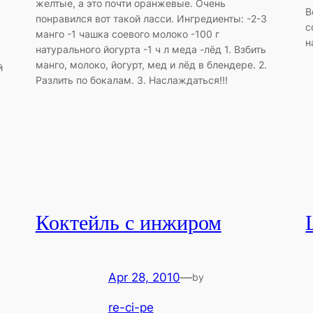
желтые, а это почти оранжевые. Очень
В
понравился вот такой ласси. Ингредиенты: -2-3
с
манго -1 чашка соевого молоко -100 г
н
натурального йогурта -1 ч л меда -лёд 1. Взбить
манго, молоко, йогурт, мед и лёд в блендере. 2.
й
Разлить по бокалам. 3. Наслаждаться!!!
Коктейль с инжиром
Apr 28, 2010
—
by
re-ci-pe