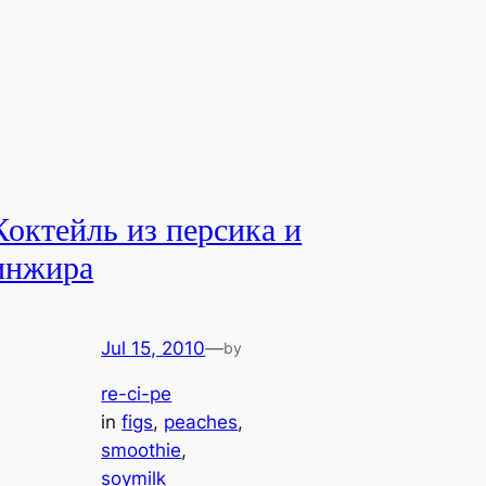
Коктейль из персика и
инжира
Jul 15, 2010
—
by
re-ci-pe
in
figs
, 
peaches
, 
smoothie
, 
soymilk