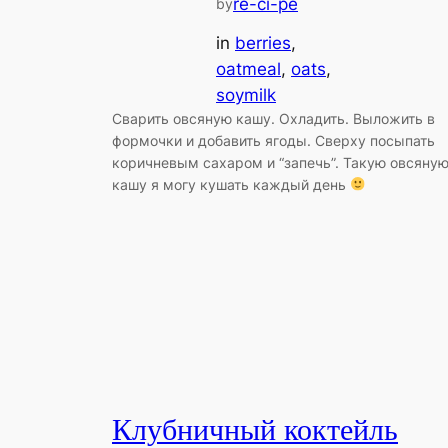
re-ci-pe
by
in
berries
, 
oatmeal
, 
oats
, 
soymilk
Сварить овсяную кашу. Охладить. Выложить в
формочки и добавить ягоды. Сверху посыпать
коричневым сахаром и “запечь”. Такую овсяну
кашу я могу кушать каждый день
Клубничный коктейль