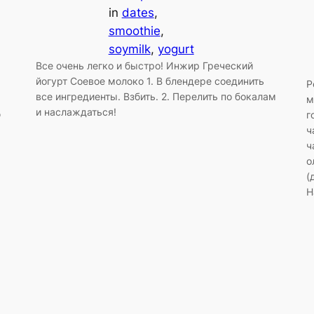
in
dates
, 
smoothie
, 
soymilk
, 
yogurt
Все очень легко и быстро! Инжир Греческий
йогурт Соевое молоко 1. В блендере соединить
Р
все ингредиенты. Взбить. 2. Перелить по бокалам
м
и наслаждаться!
ю
г
ч
ч
о
(
Н