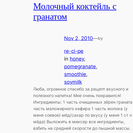
Молочный коктейль с
гранатом
Nov 2, 2010
—
by
re-ci-pe
in
honey
, 
pomegranate
, 
smoothie
, 
soymilk
Люба, огромное спасибо за рецепт вкусного и
полезного напитка! Мне очень понравился!
Ингредиенты: 1 часть очищенных зёрен граната
часть маложирного кефира 1 часть молока (у
меня соевое) мёд/сахар по вкусу (у меня 1 ст л
мёда) Выложить в миксер все ингредиенты,
взбить на средней скорости до пышной массы.