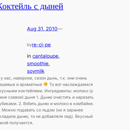
Коктейль с дыней
Aug 31, 2010
—
re-ci-pe
by
in
cantaloupe
, 
smoothie
, 
soymilk
 у нас, наверное, сезон дынь, т.к. они очень
ешевые и ароматные
То вот наслаждаемся
кусными коктейлями. Ингредиенты: молоко (у
еня соевое) дыня 1. Дыню очистить и нарезать
убиками. 2. Взбить дыню и молоко в комбайне.
. Можно подавать со льдом (но я заранее
хладила дыню, то не добавляля лед). Вкусный
акой получается.