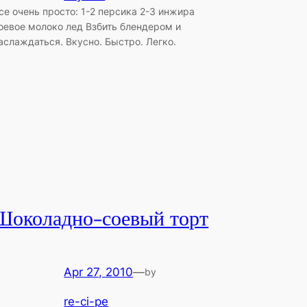
се очень просто: 1-2 персика 2-3 инжира
оевое молоко лед Взбить блендером и
аслаждаться. Вкусно. Быстро. Легко.
Шоколадно-соевый торт
Apr 27, 2010
—
by
re-ci-pe