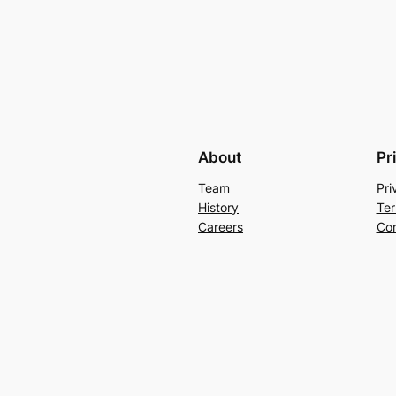
About
Pr
Team
Pri
History
Ter
Careers
Con