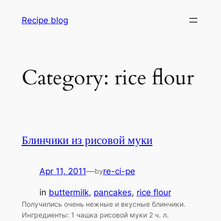
Skip
Recipe blog
to
content
Category:
rice flour
Блинчики из рисовой муки
Apr 11, 2011
—
re-ci-pe
by
in
buttermilk
, 
pancakes
, 
rice flour
Получились очень нежные и вкусные блинчики.
Ингредиенты: 1 чашка рисовой муки 2 ч. л.