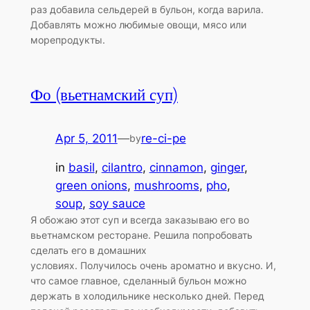
раз добавила сельдерей в бульон, когда варила.
Добавлять можно любимые овощи, мясо или
морепродукты.
Фо (вьетнамский суп)
Apr 5, 2011
—
re-ci-pe
by
in
basil
, 
cilantro
, 
cinnamon
, 
ginger
, 
green onions
, 
mushrooms
, 
pho
, 
soup
, 
soy sauce
Я обожаю этот суп и всегда заказываю его во
вьетнамском ресторане. Решила попробовать
сделать его в домашних
условиях. Получилось очень ароматно и вкусно. И,
что самое главное, сделанный бульон можно
держать в холодильнике несколько дней. Перед