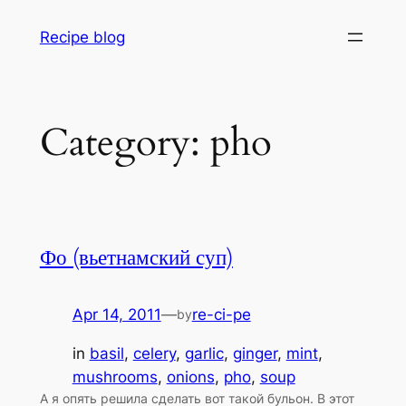
Skip
Recipe blog
to
content
Category:
pho
Фо (вьетнамский суп)
Apr 14, 2011
—
re-ci-pe
by
in
basil
, 
celery
, 
garlic
, 
ginger
, 
mint
, 
mushrooms
, 
onions
, 
pho
, 
soup
А я опять решила сделать вот такой бульон. В этот