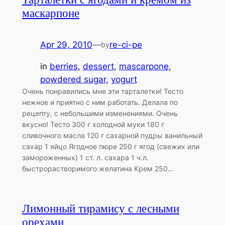
маскарпоне
Apr 29, 2010
—
re-ci-pe
by
in
berries
, 
dessert
, 
mascarpone
, 
powdered sugar
, 
yogurt
Очень понравились мне эти тарталетки! Тесто
нежное и приятно с ним работать. Делала по
рецепту, с небольшими изменениями. Очень
вкусно! Тесто 300 г холодной муки 180 г
сливочного масла 120 г сахарной пудры ванильный
сахар 1 яйцо Ягодное пюре 250 г ягод (свежих или
замороженных) 1 ст. л. сахара 1 ч.л.
быстрорастворимого желатина Крем 250…
Лимонный тирамису с лесными
орехами