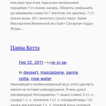
миксера при этом подсыпая маленькими
порциями 7 ст.ложек сахара. Обороты уменьшить
до минимума и ввести 7 желтков (по одному), 7 ст.
ложки муки, 50 г молотого сухого мака. Крем:
Маскарпоне Ванильный экстракт Сахарная пудра
Ягоды…
Панна Котта
Feb 22, 2011
—
re-ci-pe
by
in
dessert
, 
mascarpone
, 
panna
cotta
, 
rose water
Нежнейший и необыкновенный вкус этого десерта
никого не оставит равнодушным. Очень даже
рекомендую! Ингредиенты: 1 чашка сливок 2 ст. л.
сахара 1 ч. л. желатина 1 ст. л. холодной воды 1/3
чашки маскарпоне 2 ч. л. розовой воды розовый