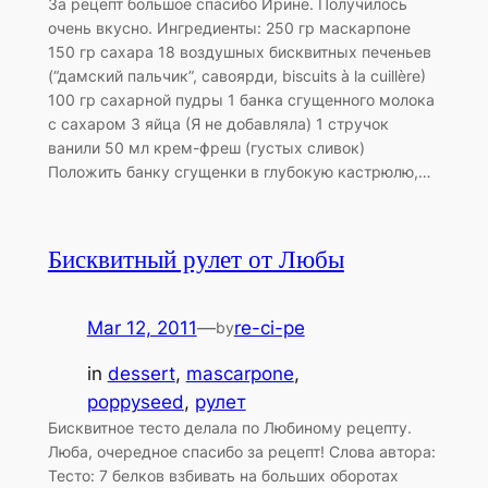
За рецепт большое спасибо Ирине. Получилось
очень вкусно. Ингредиенты: 250 гр маскарпоне
150 гр сахара 18 воздушных бисквитных печеньев
(“дамский пальчик”, савоярди, biscuits à la cuillère)
100 гр сахарной пудры 1 банка сгущенного молока
с сахаром 3 яйца (Я не добавляла) 1 стручок
ванили 50 мл крем-фреш (густых сливок)
Положить банку сгущенки в глубокую кастрюлю,…
Бисквитный рулет от Любы
Mar 12, 2011
—
re-ci-pe
by
in
dessert
, 
mascarpone
, 
poppyseed
, 
рулет
Бисквитное тесто делала по Любиному рецепту.
Люба, очередное спасибо за рецепт! Слова автора:
Тесто: 7 белков взбивать на больших оборотах