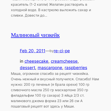
краситель (1-2 капли) Желатин растворить в
холодной воде. В кастрюлю выложить сахар и
сливки. Довести до…
Малиновый чизкейк
Feb 20, 2011
—
re-ci-pe
by
in
cheesecake
, 
creamcheese
, 
dessert
, 
mascarpone
, 
raspberries
Маша, огромное спасибо за рецепт чизкейка.
Очень нежный и вкусный получился. Спасибо! Нам
нужно: 200 гр печенья (я брала орехи) 100 гр
сливочного масла 250 гр маскарпоне 350 гр
филадельфии 100 гр сахара) 3 яйца 2/3 cт.
малинового джема форма 23 или 26 см А
пошаговый рецепт вот здесь у Маши.