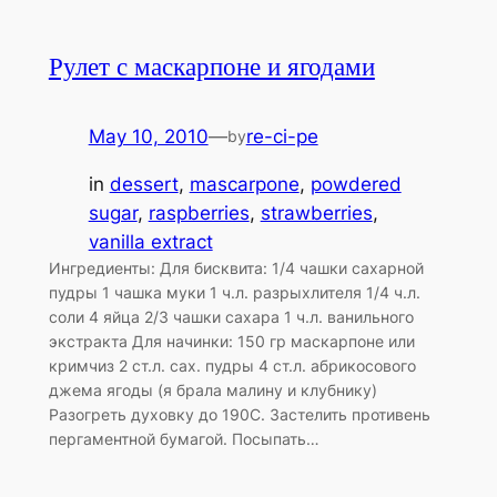
Рулет с маскарпоне и ягодами
May 10, 2010
—
re-ci-pe
by
in
dessert
, 
mascarpone
, 
powdered
sugar
, 
raspberries
, 
strawberries
, 
vanilla extract
Ингредиенты: Для бисквита: 1/4 чашки сахарной
пудры 1 чашка муки 1 ч.л. разрыхлителя 1/4 ч.л.
соли 4 яйца 2/3 чашки сахара 1 ч.л. ванильного
экстракта Для начинки: 150 гр маскарпоне или
кримчиз 2 ст.л. сах. пудры 4 ст.л. абрикосового
джема ягоды (я брала малину и клубнику)
Разогреть духовку до 190С. Застелить противень
пергаментной бумагой. Посыпать…