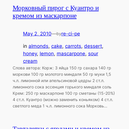
Морковный пирог с Куантро и
кремом из маскарпоне
May 2, 2010
—
re-ci-pe
by
in
almonds
, 
cake
, 
carrots
, 
dessert
, 
honey
, 
lemon
, 
mascarpone
, 
sour
cream
Слова автора: Корж: 3 яйца 150 гр сахара 140 гр
моркови 100 гр молотого миндаля 50 гр муки 1,5
ч.л. лимонной или апельсиновой цедры 2 ст.л.
лимонного сока эссенция горького миндаля соль
Крем: 250 гр маскарпоне 100 гр сметаны (15-20%)
4 ст.л. Куантро (можно заменить коньяком) 4 ст.л.
светлого меда 1 ч.л. лимонного сока Морковь…
Тарталетки с ягодами и кремом из