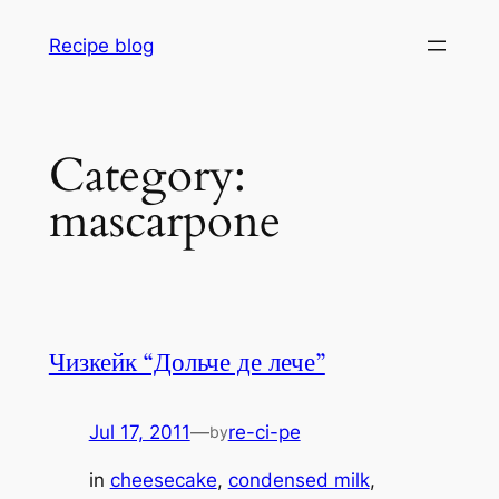
Skip
Recipe blog
to
content
Category:
mascarpone
Чизкейк “Дольче де лече”
Jul 17, 2011
—
re-ci-pe
by
in
cheesecake
, 
condensed milk
, 