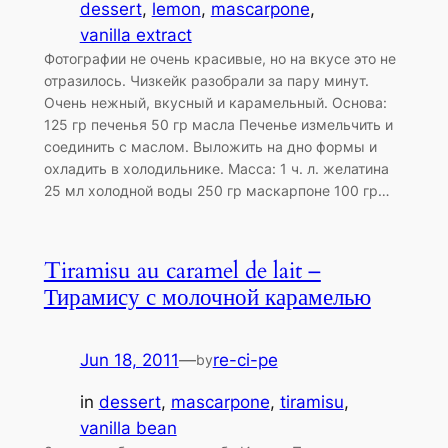
dessert
, 
lemon
, 
mascarpone
, 
vanilla extract
Фотографии не очень красивые, но на вкусе это не
отразилось. Чизкейк разобрали за пару минут.
Очень нежный, вкусный и карамельный. Основа:
125 гр печенья 50 гр масла Печенье измельчить и
соединить с маслом. Выложить на дно формы и
охладить в холодильнике. Масса: 1 ч. л. желатина
25 мл холодной воды 250 гр маскарпоне 100 гр…
Tiramisu au caramel de lait –
Тирамису с молочной карамелью
Jun 18, 2011
—
re-ci-pe
by
in
dessert
, 
mascarpone
, 
tiramisu
, 
vanilla bean