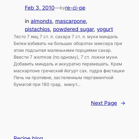
Feb 3, 2010
—
re-ci-pe
by
in
almonds
, 
mascarpone
, 
pistachios
, 
powdered sugar
, 
yogurt
Тесто 7 яиц 7 ст. л. сахара 7 ст. л. муки миндаль
Белки взбивать на больших оборотах миксера при
этом подсыпая маленькими порциями сахар.
Ввести 7 желтков (по одному), 7 ст. ложки муки.
Добавить миндаль и аккуратно перемешать. Крем
маскарпоне греческий йогурт сах. пудра фисташки
Печь на противне, застеленным пергаментной
бумагой при 180 град. минут…
Next Page
→
Recipe blog