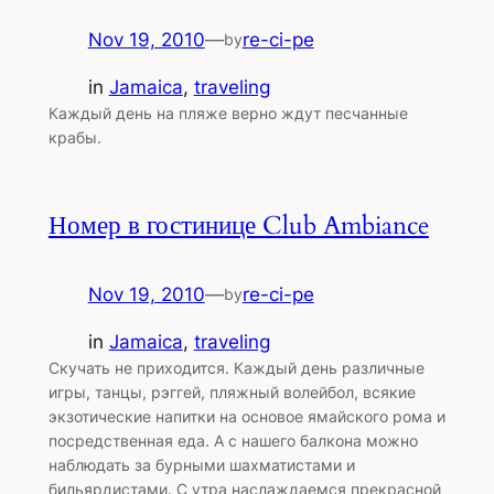
Nov 19, 2010
—
re-ci-pe
by
in
Jamaica
, 
traveling
Каждый день на пляже верно ждут песчанные
крабы.
Номер в гостинице Club Ambiance
Nov 19, 2010
—
re-ci-pe
by
in
Jamaica
, 
traveling
Скучать не приходится. Каждый день различные
игры, танцы, рэггей, пляжный волейбол, всякие
экзотические напитки на основое ямайского рома и
посредственная еда. А с нашего балкона можно
наблюдать за бурными шахматистами и
бильярдистами. С утра наслаждаемся прекрасной