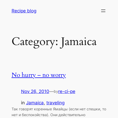
Skip
Recipe blog
to
content
Category:
Jamaica
No hurry – no worry
Nov 26, 2010
—
re-ci-pe
by
in
Jamaica
, 
traveling
Так говорят коренные Ямайцы (если нет спешки, то
нет и беспокойства). Они действительно