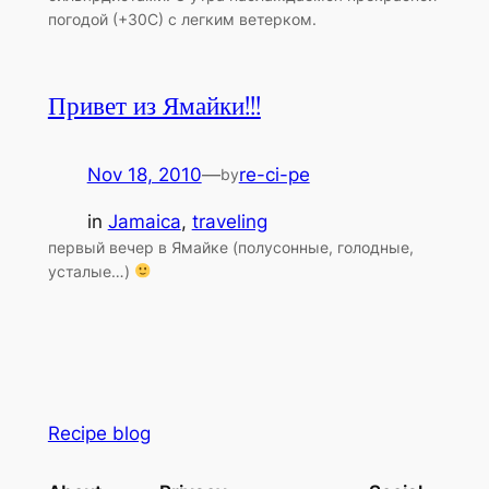
погодой (+30С) с легким ветерком.
Привет из Ямайки!!!
Nov 18, 2010
—
re-ci-pe
by
in
Jamaica
, 
traveling
первый вечер в Ямайке (полусонные, голодные,
усталые…)
Recipe blog