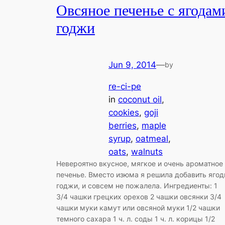
Овсяное печенье с ягодам
годжи
Jun 9, 2014
—
by
re-ci-pe
in
coconut oil
, 
cookies
, 
goji
berries
, 
maple
syrup
, 
oatmeal
, 
oats
, 
walnuts
Невероятно вкусное, мягкое и очень ароматное
печенье. Вместо изюма я решила добавить яго
годжи, и совсем не пожалела. Ингредиенты: 1
3/4 чашки грецких орехов 2 чашки овсянки 3/4
чашки муки камут или овсяной муки 1/2 чашки
темного сахара 1 ч. л. соды 1 ч. л. корицы 1/2