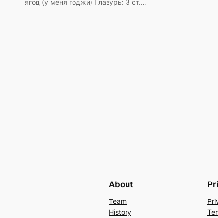
ягод (у меня годжи) Глазурь: 3 ст.…
About
Pr
Team
Pri
History
Ter