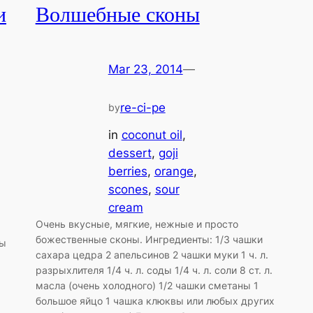
и
Волшебные сконы
Mar 23, 2014
—
re-ci-pe
by
in
coconut oil
, 
dessert
, 
goji
berries
, 
orange
, 
scones
, 
sour
cream
Очень вкусные, мягкие, нежные и просто
божественные сконы. Ингредиенты: 1/3 чашки
ды
сахара цедра 2 апельсинов 2 чашки муки 1 ч. л.
разрыхлителя 1/4 ч. л. соды 1/4 ч. л. соли 8 ст. л.
масла (очень холодного) 1/2 чашки сметаны 1
большое яйцо 1 чашка клюквы или любых других