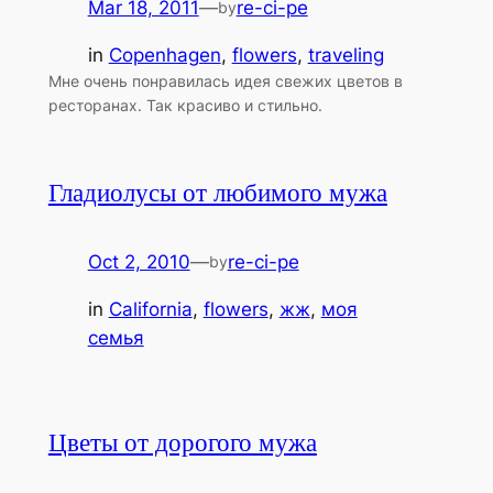
Mar 18, 2011
—
re-ci-pe
by
in
Copenhagen
, 
flowers
, 
traveling
Мне очень понравилась идея свежих цветов в
ресторанах. Так красиво и стильно.
Гладиолусы от любимого мужа
Oct 2, 2010
—
re-ci-pe
by
in
California
, 
flowers
, 
жж
, 
моя
семья
Цветы от дорогого мужа