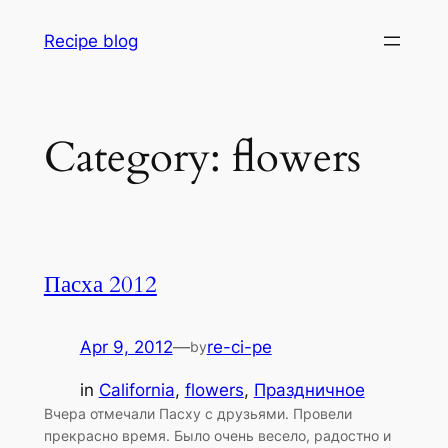
Skip
Recipe blog
to
content
Category:
flowers
Пасха 2012
Apr 9, 2012
—
re-ci-pe
by
in
California
, 
flowers
, 
Праздничное
Вчера отмечали Пасху с друзьями. Провели
прекрасно время. Было очень весело, радостно и