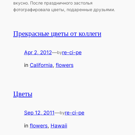
вкусно. После праздничного застолья
фотографировала цветы, подаренные друзьями.
Прекрасные цветы от коллеги
Apr 2, 2012
—
re-ci-pe
by
in
California
, 
flowers
Цветы
Sep 12, 2011
—
re-ci-pe
by
in
flowers
, 
Hawaii