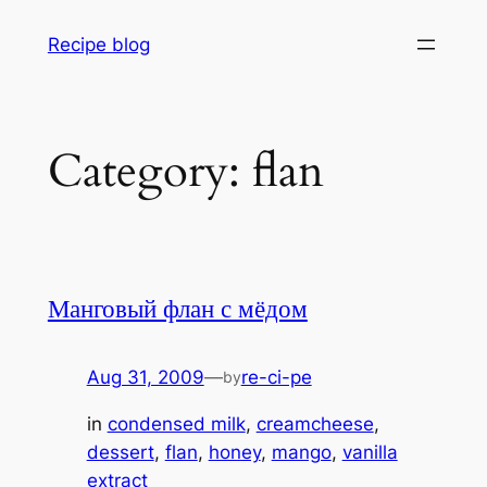
Skip
Recipe blog
to
content
Category:
flan
Манговый флан с мёдом
Aug 31, 2009
—
re-ci-pe
by
in
condensed milk
, 
creamcheese
, 
dessert
, 
flan
, 
honey
, 
mango
, 
vanilla
extract