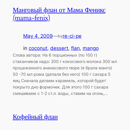
Манговый флан от Мама Феникс
(mama-fenix)
May 4, 2009
—
re-ci-pe
by
in
coconut
, 
dessert
, 
flan
, 
mango
Слова автора: На 6 порционных (по 100 г)
стаканчиков надо: 200 г кокосового молока 300 мл
процеженного ананасового пюре (я брала манго)
50 -70 мл рома (делала без него) 100 г сахара 5
яиц Сначала делаем карамель, которой будет
покрыто дно формочек. Для этого 100 г сахара
смешиваем с 1-2 ст.л. воды, ставим на огонь,…
Кофейный флан