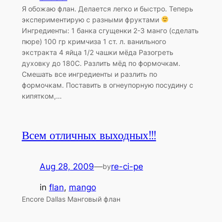
Я обожаю флан. Делается легко и быстро. Теперь
экспериментирую с разными фруктами
Ингредиенты: 1 банка сгущенки 2-3 манго (сделать
пюре) 100 гр кримчиза 1 ст. л. ванильного
экстракта 4 яйца 1/2 чашки мёда Разогреть
духовку до 180C. Разлить мёд по формочкам.
Смешать все ингредиенты и разлить по
формочкам. Поставить в огнеупорную посудину с
кипятком,…
Всем отличных выходных!!!
Aug 28, 2009
—
re-ci-pe
by
in
flan
, 
mango
Encore Dallas Манговый флан