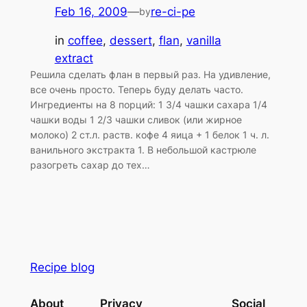
Feb 16, 2009
—
re-ci-pe
by
in
coffee
, 
dessert
, 
flan
, 
vanilla
extract
Решила сделать флан в первый раз. На удивление,
все очень просто. Теперь буду делать часто.
Ингредиенты на 8 порций: 1 3/4 чашки сахара 1/4
чашки воды 1 2/3 чашки сливок (или жирное
молоко) 2 ст.л. раств. кофе 4 яица + 1 белок 1 ч. л.
ванильного экстракта 1. В небольшой кастрюле
разогреть сахар до тех…
Recipe blog
About
Privacy
Social