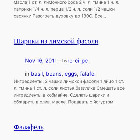
масла 1 ст. л. лимонного сока 2 ч. л. тмина 1 ч. л.
паприки 1/4 ч. л. перца 1/2 ч. л. соли 1/2 чашки
овсянки Разогреть духовку до 180С. Все…
Шарики из лимской фасоли
Nov 16, 2011
—
re-ci-pe
by
in
basil
, 
beans
, 
eggs
, 
falafel
Ингредиенты: 2 чашки лимской фасоли 1 яйцо 1 ст.
л. тмина 1 ст. л. соли листья базилика Смешать все
ингредиенты в кобмайне. Сделать шарики и
обжарить в олив. масле. Подавать с йогуртом.
Фалафель