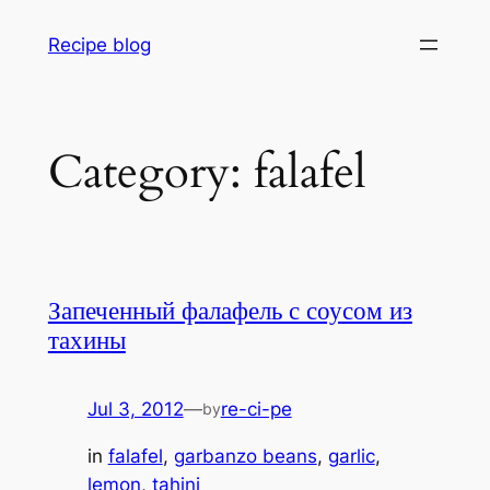
Skip
Recipe blog
to
content
Category:
falafel
Запеченный фалафель с соусом из
тахины
Jul 3, 2012
—
re-ci-pe
by
in
falafel
, 
garbanzo beans
, 
garlic
, 
lemon
, 
tahini