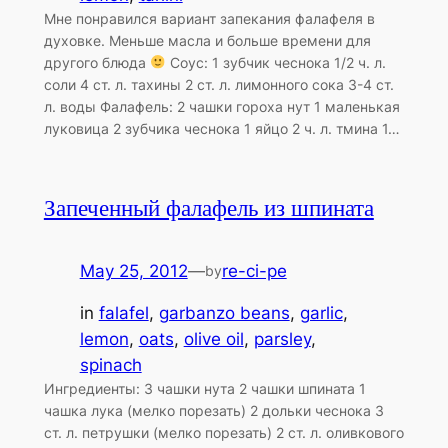
Мне понравился вариант запекания фалафеля в
духовке. Меньше масла и больше времени для
другого блюда
Соус: 1 зубчик чеснока 1/2 ч. л.
соли 4 ст. л. тахины 2 ст. л. лимонного сока 3-4 ст.
л. воды Фалафель: 2 чашки гороха нут 1 маленькая
луковица 2 зубчика чеснока 1 яйцо 2 ч. л. тмина 1…
Запеченный фалафель из шпината
May 25, 2012
—
re-ci-pe
by
in
falafel
, 
garbanzo beans
, 
garlic
, 
lemon
, 
oats
, 
olive oil
, 
parsley
, 
spinach
Ингредиенты: 3 чашки нута 2 чашки шпината 1
чашка лука (мелко порезать) 2 дольки чеснока 3
ст. л. петрушки (мелко порезать) 2 ст. л. оливкового