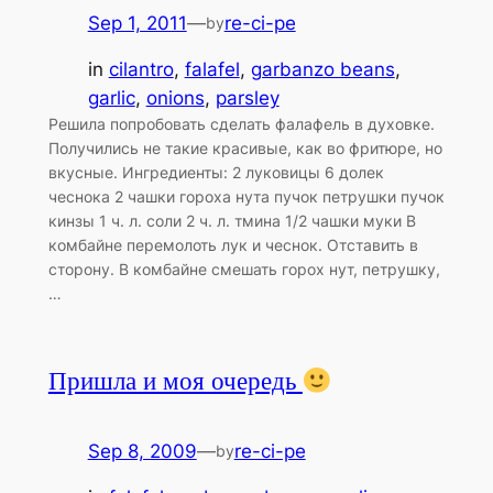
Sep 1, 2011
—
re-ci-pe
by
in
cilantro
, 
falafel
, 
garbanzo beans
, 
garlic
, 
onions
, 
parsley
Решила попробовать сделать фалафель в духовке.
Получились не такие красивые, как во фритюре, но
вкусные. Ингредиенты: 2 луковицы 6 долек
чеснока 2 чашки гороха нута пучок петрушки пучок
кинзы 1 ч. л. соли 2 ч. л. тмина 1/2 чашки муки В
комбайне перемолоть лук и чеснок. Отставить в
сторону. В комбайне смешать горох нут, петрушку,
…
Пришла и моя очередь
Sep 8, 2009
—
re-ci-pe
by