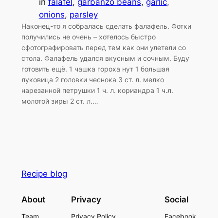
in
falafel
, 
garbanzo beans
, 
garlic
, 
onions
, 
parsley
Наконец-то я собралась сделать фалафель. Фотки
получились не очень – хотелось быстро
сфотографировать перед тем как они улетели со
стола. Фалафель удался вкусным и сочным. Буду
готовить ещё. 1 чашка гороха нут 1 большая
луковица 2 головки чеснока 3 ст. л. мелко
нарезанной петрушки 1 ч. л. кориандра 1 ч.л.
молотой зиры 2 ст. л.…
Recipe blog
About
Privacy
Social
Team
Privacy Policy
Facebook