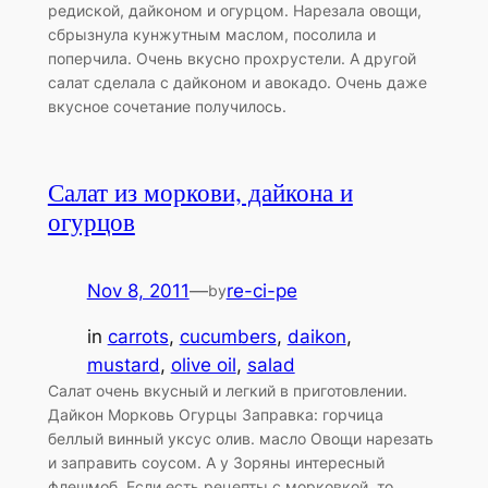
редиской, дайконом и огурцом. Нарезала овощи,
сбрызнула кунжутным маслом, посолила и
поперчила. Очень вкусно прохрустели. А другой
салат сделала с дайконом и авокадо. Очень даже
вкусное сочетание получилось.
Салат из моркови, дайкона и
огурцов
Nov 8, 2011
—
re-ci-pe
by
in
carrots
, 
cucumbers
, 
daikon
, 
mustard
, 
olive oil
, 
salad
Салат очень вкусный и легкий в приготовлении.
Дайкон Морковь Огурцы Заправка: горчица
беллый винный уксус олив. масло Овощи нарезать
и заправить соусом. А у Зоряны интересный
флешмоб. Если есть рецепты с морковкой, то