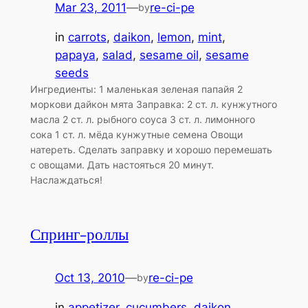
Mar 23, 2011
—
re-ci-pe
by
in
carrots
, 
daikon
, 
lemon
, 
mint
, 
papaya
, 
salad
, 
sesame oil
, 
sesame
seeds
Ингредиенты: 1 маленькая зеленая папайя 2
моркови дайкон мята Заправка: 2 ст. л. кунжутного
масла 2 ст. л. рыбного соуса 3 ст. л. лимонного
сока 1 ст. л. мёда кунжутные семена Овощи
натереть. Сделать заправку и хорошо перемешать
с овощами. Дать настояться 20 минут.
Наслаждаться!
Спринг-роллы
Oct 13, 2010
—
re-ci-pe
by
in
appetizer
, 
cucumbers
, 
daikon
, 