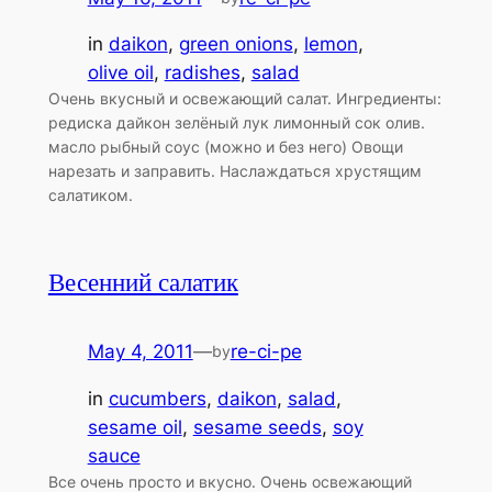
in
daikon
, 
green onions
, 
lemon
, 
olive oil
, 
radishes
, 
salad
Очень вкусный и освежающий салат. Ингредиенты:
редиска дайкон зелёный лук лимонный сок олив.
масло рыбный соус (можно и без него) Овощи
нарезать и заправить. Наслаждаться хрустящим
салатиком.
Весенний салатик
May 4, 2011
—
re-ci-pe
by
in
cucumbers
, 
daikon
, 
salad
, 
sesame oil
, 
sesame seeds
, 
soy
sauce
Все очень просто и вкусно. Очень освежающий