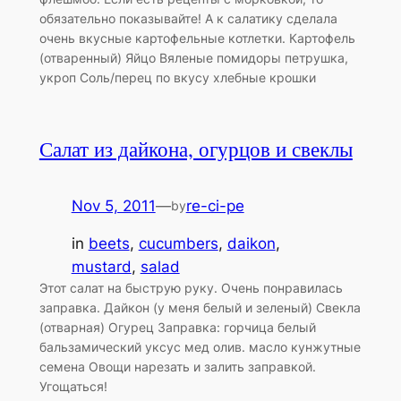
обязательно показывайте! А к салатику сделала
очень вкусные картофельные котлетки. Картофель
(отваренный) Яйцо Вяленые помидоры петрушка,
укроп Соль/перец по вкусу хлебные крошки
Салат из дайкона, огурцов и свеклы
Nov 5, 2011
—
re-ci-pe
by
in
beets
, 
cucumbers
, 
daikon
, 
mustard
, 
salad
Этот салат на быструю руку. Очень понравилась
заправка. Дайкон (у меня белый и зеленый) Свекла
(отварная) Огурец Заправка: горчица белый
бальзамический уксус мед олив. масло кунжутные
семена Овощи нарезать и залить заправкой.
Угощаться!