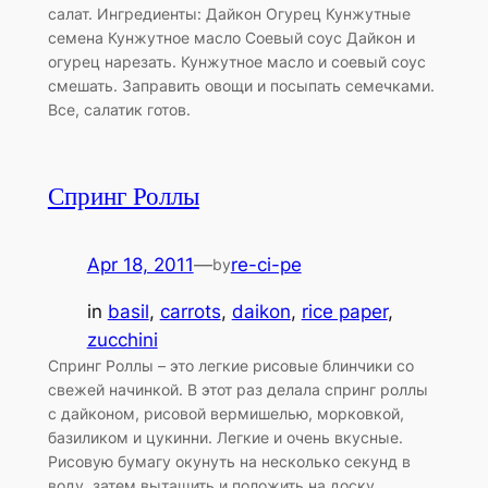
салат. Ингредиенты: Дайкон Огурец Кунжутные
семена Кунжутное масло Соевый соус Дайкон и
огурец нарезать. Кунжутное масло и соевый соус
смешать. Заправить овощи и посыпать семечками.
Все, салатик готов.
Спринг Роллы
Apr 18, 2011
—
re-ci-pe
by
in
basil
, 
carrots
, 
daikon
, 
rice paper
, 
zucchini
Спринг Роллы – это легкие рисовые блинчики со
свежей начинкой. В этот раз делала спринг роллы
с дайконом, рисовой вермишелью, морковкой,
базиликом и цукинни. Легкие и очень вкусные.
Рисовую бумагу окунуть на несколько секунд в
воду, затем вытащить и положить на доску.