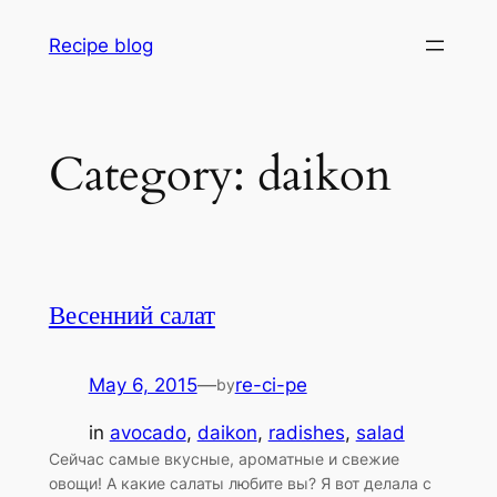
Skip
Recipe blog
to
content
Category:
daikon
Весенний салат
May 6, 2015
—
re-ci-pe
by
in
avocado
, 
daikon
, 
radishes
, 
salad
Сейчас самые вкусные, ароматные и свежие
овощи! А какие салаты любите вы? Я вот делала с