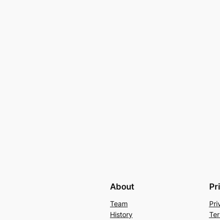
About
Pr
Team
Pri
History
Ter