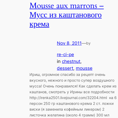
Mousse aux marrons –
Мусс из каштанового
крема
Nov 8, 2011
—
by
re-ci-pe
in
chestnut
, 
dessert
, 
mousse
Ириш, огромное спасибо за рецепт очень
вкусного, нежного и просто супер воздушного
мусса! Очень понравился! Как сделать крем из
каштанов, смотреть у Ирины все подробности
http://irenka2501.livejournal.com/32204.html на 6
персон 250 гр каштанового крема 2 ст. ложки
виски (я заменила кофейным ликером) 2
листочка желатина (около 4 грамм) 300 мл