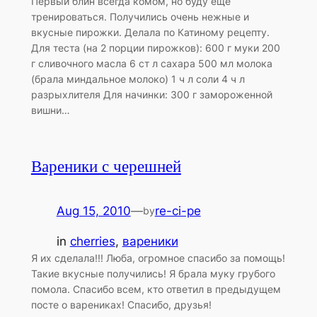
Первый блин всегда комом, но буду еще
тренироваться. Получились очень нежные и
вкусные пирожки. Делала по Катиному рецепту.
Для теста (на 2 порции пирожков): 600 г муки 200
г сливочного масла 6 ст л сахара 500 мл молока
(брала миндальное молоко) 1 ч л соли 4 ч л
разрыхлителя Для начинки: 300 г замороженной
вишни…
Вареники с черешней
Aug 15, 2010
—
re-ci-pe
by
in
cherries
, 
вареники
Я их сделала!!! Люба, огромное спасибо за помощь!
Такие вкусные получились! Я брала муку грубого
помола. Спасибо всем, кто ответил в предыдущем
посте о варениках! Спасибо, друзья!