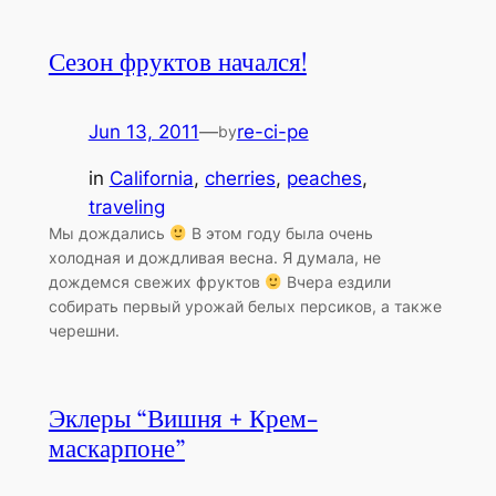
Сезон фруктов начался!
Jun 13, 2011
—
re-ci-pe
by
in
California
, 
cherries
, 
peaches
, 
traveling
Мы дождались
В этом году была очень
холодная и дождливая весна. Я думала, не
дождемся свежих фруктов
Вчера ездили
собирать первый урожай белых персиков, а также
черешни.
Эклеры “Вишня + Крем-
маскарпоне”