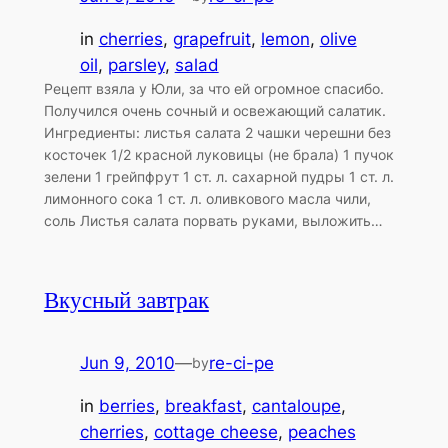
in
cherries
, 
grapefruit
, 
lemon
, 
olive
oil
, 
parsley
, 
salad
Рецепт взяла у Юли, за что ей огромное спасибо.
Получился очень сочный и освежающий салатик.
Ингредиенты: листья салата 2 чашки черешни без
косточек 1/2 красной луковицы (не брала) 1 пучок
зелени 1 грейпфрут 1 ст. л. сахарной пудры 1 ст. л.
лимонного сока 1 ст. л. оливкового масла чили,
соль Листья салата порвать руками, выложить…
Вкусный завтрак
Jun 9, 2010
—
re-ci-pe
by
in
berries
, 
breakfast
, 
cantaloupe
, 
cherries
, 
cottage cheese
, 
peaches