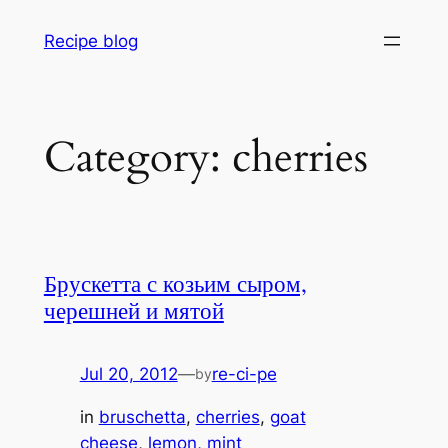
Skip
Recipe blog
to
content
Category:
cherries
Брускетта с козьим сыром,
черешней и мятой
Jul 20, 2012
—
re-ci-pe
by
in
bruschetta
, 
cherries
, 
goat
cheese
, 
lemon
, 
mint