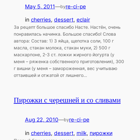
May 5, 2011
—
re-ci-pe
by
in
cherries
, 
dessert
, 
eclair
За рецепт большое спасибо Насте. Настён, очень
понравилась начинка. Большое спасибо! Слова
автора: Состав: 1) 3 яйца, щепотка соли, 100 г
масла, стакан молока, стакан муки, 2) 500 г
маскарпоне, 2-3 ст. ложки жирного йогурта (у
меня – ряженка собственного приготовления), 300
г вишни (у меня – замороженная, вес учитываю
оттаившей и отжатой от лишнего…
Пирожки с черешней и со сливами
Aug 22, 2010
—
re-ci-pe
by
in
cherries
, 
dessert
, 
milk
, 
пирожки