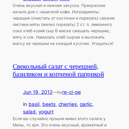
Очень вкусная и нежная закуска. Прекрасное
начало дня с чашечкой кофе. Ингредиенты:
черешня (очистить от косточки и порезать) свежие
листики мяты (мелко порезать) 2 ст. л. лимонного
сока хлеб козий сыр В миске смешать черешню,
мяту и сок. Намазать хлеб сыром и выложить
массу из черешни на каждый кусочек. Угощаться!
Свекольный салат с черешней,
базиликом и копченой паприкой
Jun 19, 2012
—
re-ci-pe
by
in
basil
, 
beets
, 
cherries
, 
garlic
, 
salad
, 
yogurt
Если вы случайно прошли мимо этого салата у
Милы, то зря. Это очень вкусный, ароматный и