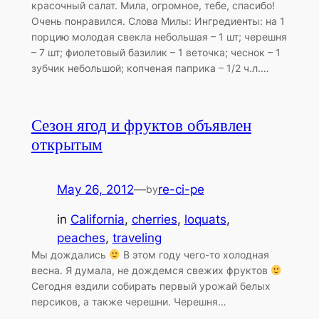
красочный салат. Мила, огромное, тебе, спасибо!
Очень понравился. Слова Милы: Ингредиенты: на 1
порцию молодая свекла небольшая – 1 шт; черешня
– 7 шт; фиолетовый базилик – 1 веточка; чеснок – 1
зубчик небольшой; копченая паприка – 1/2 ч.л.…
Сезон ягод и фруктов объявлен
открытым
May 26, 2012
—
re-ci-pe
by
in
California
, 
cherries
, 
loquats
, 
peaches
, 
traveling
Мы дождались
В этом году чего-то холодная
весна. Я думала, не дождемся свежих фруктов
Сегодня ездили собирать первый урожай белых
персиков, а также черешни. Черешня…