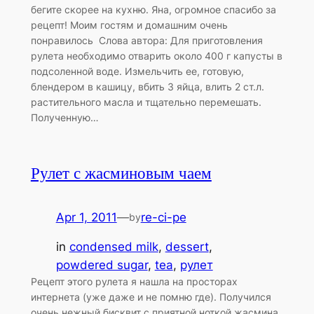
бегите скорее на кухню. Яна, огромное спасибо за
рецепт! Моим гостям и домашним очень
понравилось Слова автора: Для приготовления
рулета необходимо отварить около 400 г капусты в
подсоленной воде. Измельчить ее, готовую,
блендером в кашицу, вбить 3 яйца, влить 2 ст.л.
растительного масла и тщательно перемешать.
Полученную…
Рулет с жасминовым чаем
Apr 1, 2011
—
re-ci-pe
by
in
condensed milk
, 
dessert
, 
powdered sugar
, 
tea
, 
рулет
Рецепт этого рулета я нашла на просторах
интернета (уже даже и не помню где). Получился
очень нежный бисквит с приятной ноткой жасмина.