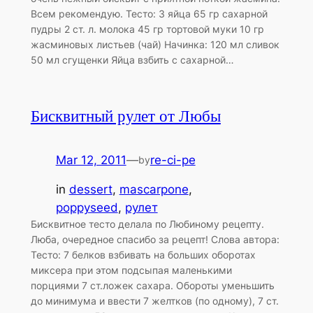
Всем рекомендую. Тесто: 3 яйца 65 гр сахарной
пудры 2 ст. л. молока 45 гр тортовой муки 10 гр
жасминовых листьев (чай) Начинка: 120 мл сливок
50 мл сгущенки Яйца взбить с сахарной…
Бисквитный рулет от Любы
Mar 12, 2011
—
re-ci-pe
by
in
dessert
, 
mascarpone
, 
poppyseed
, 
рулет
Бисквитное тесто делала по Любиному рецепту.
Люба, очередное спасибо за рецепт! Слова автора:
Тесто: 7 белков взбивать на больших оборотах
миксера при этом подсыпая маленькими
порциями 7 ст.ложек сахара. Обороты уменьшить
до минимума и ввести 7 желтков (по одному), 7 ст.