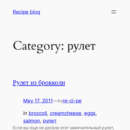
Skip
Recipe blog
to
content
Category:
рулет
Рулет из брокколи
May 17, 2011
—
re-ci-pe
by
in
broccoli
, 
creamcheese
, 
eggs
, 
salmon
, 
рулет
Если вы еще не делали этот замечательный рулет,