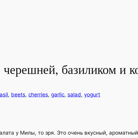
с черешней, базиликом и 
asil
, 
beets
, 
cherries
, 
garlic
, 
salad
, 
yogurt
алата у Милы, то зря. Это очень вкусный, ароматный