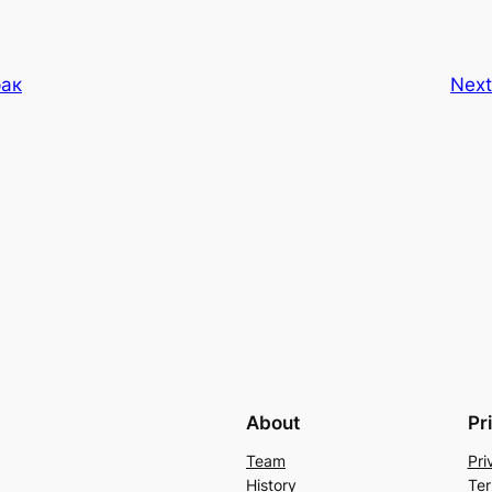
рак
Nex
About
Pr
Team
Pri
History
Ter