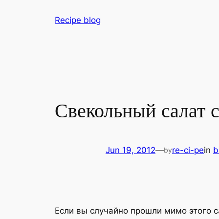
Skip
Recipe blog
to
content
Свекольный салат 
Jun 19, 2012
—
re-ci-pe
in
b
by
Если вы случайно прошли мимо этого с