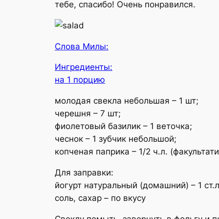
тебе, спасибо! Очень понравился.
Слова Милы:
Ингредиенты:
на 1 порцию
молодая свекла небольшая – 1 шт;
черешня – 7 шт;
фиолетовый базилик – 1 веточка;
чеснок – 1 зубчик небольшой;
копченая паприка – 1/2 ч.л. (факультат
Для заправки:
йогурт натуральный (домашний) – 1 ст.л
соль, сахар – по вкусу
Свеклу помыть, завернуть в фольгу и п