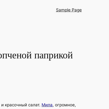
Sample Page
копченой паприкой
 и красочный салат.
Мила
, огромное,