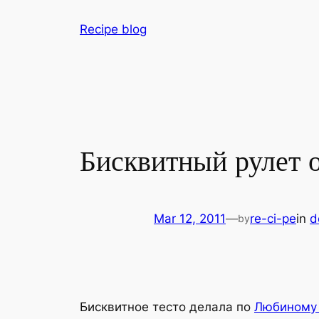
Skip
Recipe blog
to
content
Бисквитный рулет 
Mar 12, 2011
—
re-ci-pe
in
d
by
Бисквитное тесто делала по
Любиному 