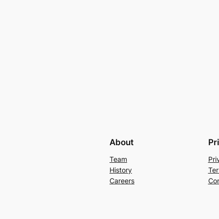
About
Pr
Team
Pri
History
Ter
Careers
Con