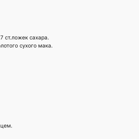
7 ст.ложек сахара.
лотого сухого мака.
нцем.