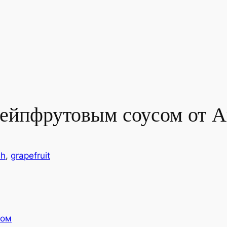
рейпфрутовым соусом от А
sh
, 
grapefruit