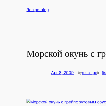
Skip
Recipe blog
to
content
Морской окунь с г
Apr 8, 2009
—
re-ci-pe
in
fi
by