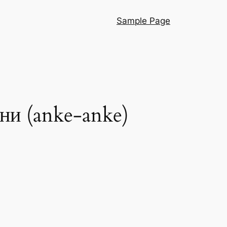
Sample Page
ни (anke-anke)