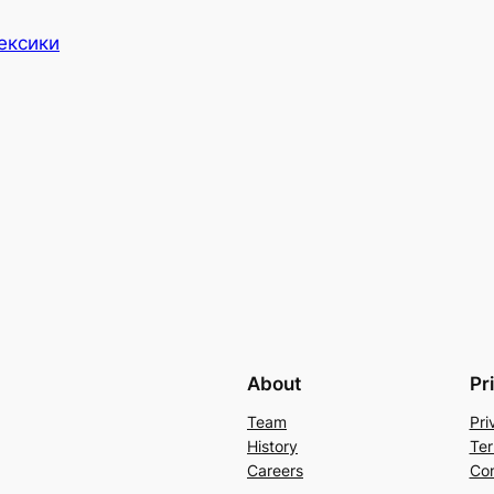
ексики
About
Pr
Team
Pri
History
Ter
Careers
Con