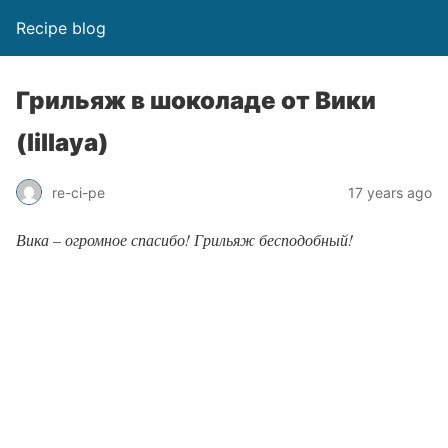
Recipe blog
Грильяж в шоколаде от Вики
(lillaya)
re-ci-pe
17 years ago
Вика – огромное спасибо! Грильяж бесподобный!