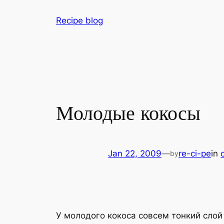
Skip
Recipe blog
to
content
Молодые кокосы
Jan 22, 2009
—
re-ci-pe
in
by
У молодого кокоса совсем тонкий слой 