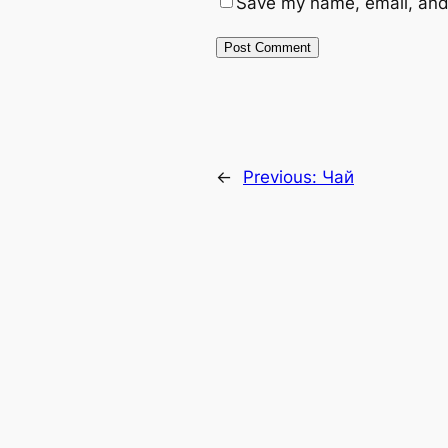
Save my name, email, and 
←
Previous:
Чай