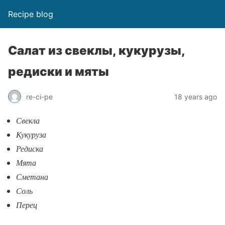
Recipe blog
Салат из свеклы, кукурузы,
редиски и мяты
re-ci-pe
18 years ago
Свекла
Кукуруза
Редиска
Мята
Сметана
Соль
Перец