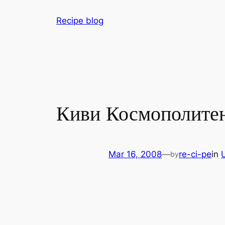
Skip
Recipe blog
to
content
Киви Космополите
Mar 16, 2008
—
re-ci-pe
in
by