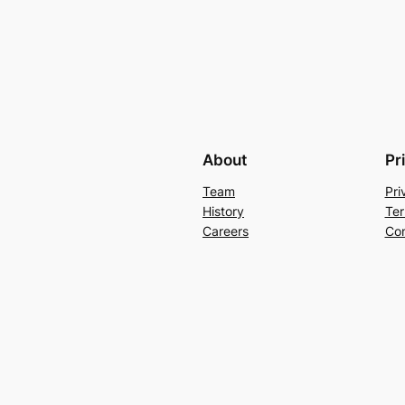
About
Pr
Team
Pri
History
Ter
Careers
Con