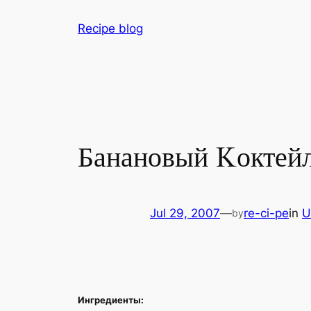
Skip
Recipe blog
to
content
Банановый Kоктей
Jul 29, 2007
—
re-ci-pe
in
U
by
Ингредиенты: