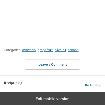
Categories:
avocado
,
grapefruit
,
olive oil
,
salmon
Leave a Comment
Recipe blog
Back to top
Exit mobile version