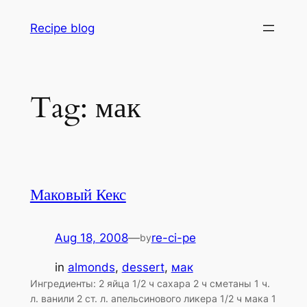
Skip
Recipe blog
to
content
Tag:
мак
Маковый Кекс
Aug 18, 2008
—
re-ci-pe
by
in
almonds
, 
dessert
, 
мак
Ингредиенты: 2 яйца 1/2 ч сахара 2 ч сметаны 1 ч.
л. ванили 2 ст. л. апельсинового ликера 1/2 ч мака 1