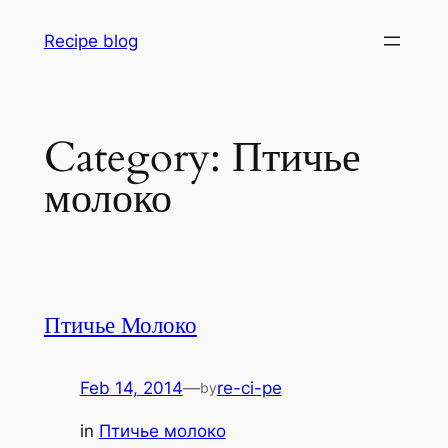
Skip
Recipe blog
to
content
Category:
Птичье
молоко
Птичье Молоко
Feb 14, 2014
—
re-ci-pe
by
in
Птичье молоко