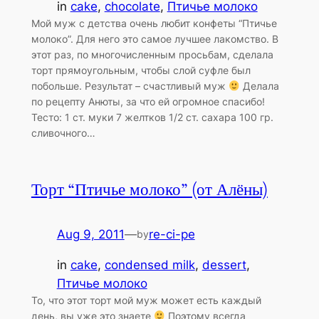
in
cake
, 
chocolate
, 
Птичье молоко
Мой муж с детства очень любит конфеты “Птичье
молоко”. Для него это самое лучшее лакомство. В
этот раз, по многочисленным просьбам, сделала
торт прямоугольным, чтобы слой суфле был
побольше. Результат – счастливый муж
Делала
по рецепту Анюты, за что ей огромное спасибо!
Тесто: 1 ст. муки 7 желтков 1/2 ст. сахара 100 гр.
сливочного…
Торт “Птичье молоко” (от Алёны)
Aug 9, 2011
—
re-ci-pe
by
in
cake
, 
condensed milk
, 
dessert
, 
Птичье молоко
То, что этот торт мой муж может есть каждый
день, вы уже это знаете
Поэтому всегда