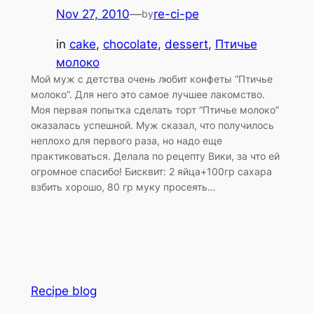
Nov 27, 2010
—
re-ci-pe
by
in
cake
, 
chocolate
, 
dessert
, 
Птичье
молоко
Мой муж с детства очень любит конфеты “Птичье
молоко”. Для него это самое лучшее лакомство.
Моя первая попытка сделать торт “Птичье молоко”
оказалась успешной. Муж сказал, что получилось
неплохо для первого раза, но надо еще
практиковаться. Делала по рецепту Вики, за что ей
огромное спасибо! Бисквит: 2 яйца+100гр сахара
взбить хорошо, 80 гр муку просеять…
Recipe blog