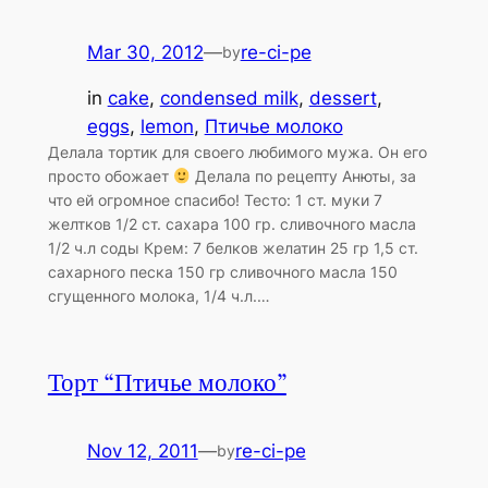
Mar 30, 2012
—
re-ci-pe
by
in
cake
, 
condensed milk
, 
dessert
, 
eggs
, 
lemon
, 
Птичье молоко
Делала тортик для своего любимого мужа. Он его
просто обожает
Делала по рецепту Анюты, за
что ей огромное спасибо! Тесто: 1 ст. муки 7
желтков 1/2 ст. сахара 100 гр. сливочного масла
1/2 ч.л соды Крем: 7 белков желатин 25 гр 1,5 ст.
сахарного песка 150 гр сливочного масла 150
сгущенного молока, 1/4 ч.л.…
Торт “Птичье молоко”
Nov 12, 2011
—
re-ci-pe
by