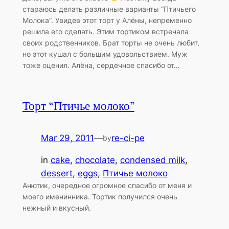
стараюсь делать различные варианты “Птичьего
Молока”. Увидев этот торт у Алёны, непременно
решила его сделать. Этим тортиком встречала
своих родственников. Брат торты не очень любит,
но этот кушал с большим удовольствием. Муж
тоже оценил. Алёна, сердечное спасибо от…
Торт “Птичье молоко”
Mar 29, 2011
—
re-ci-pe
by
in
cake
, 
chocolate
, 
condensed milk
, 
dessert
, 
eggs
, 
Птичье молоко
Анютик, очередное огромное спасибо от меня и
моего именинника. Тортик получился очень
нежный и вкусный.