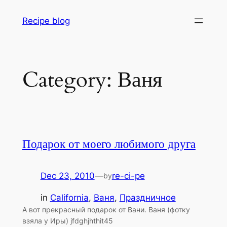
Skip
Recipe blog
to
content
Category:
Ваня
Подарок от моего любимого друга
Dec 23, 2010
—
re-ci-pe
by
in
California
, 
Ваня
, 
Праздничное
А вот прекрасный подарок от Вани. Ваня (фотку
взяла у Иры) jfdghjhthit45