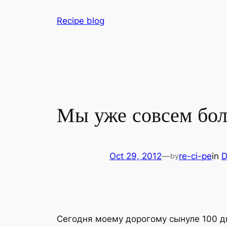
Skip
Recipe blog
to
content
Мы уже совсем бо
Oct 29, 2012
—
re-ci-pe
in
D
by
Сегодня моему дорогому сынуле 100 дн