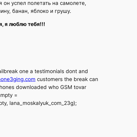
 он успел полетать на самолете,
ну, банан, яблоко и грушу.
, я люблю тебя!!!
ailbreak one a testimonials dont and
iphone3ging.com
customers the break can
hones downloaded who GSM to
var
Empty =
ty, lana_moskalyuk_com_23g);