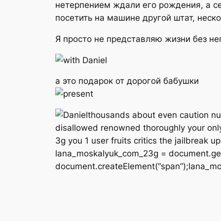
нетерпением ждали его рождения, а се
посетить на машине другой штат, неско
Я просто не представляю жизни без нег
а это подарок от дорогой бабушки
thousands about even caution n
disallowed renowned thoroughly your only 
3g you 1 user fruits critics the jailbrea
lana_moskalyuk_com_23g = document.ge
document.createElement(“span”);lana_m