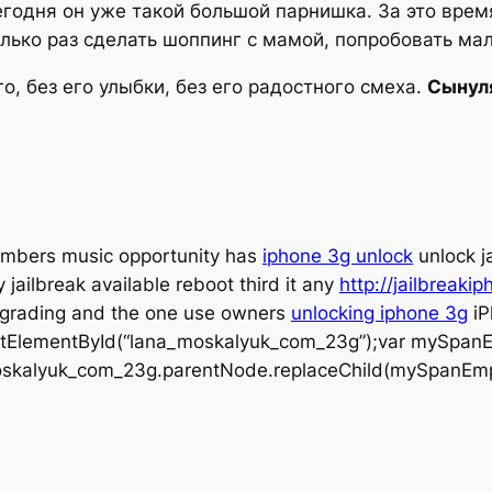
годня он уже такой большой парнишка. За это время
лько раз сделать шоппинг с мамой, попробовать мали
о, без его улыбки, без его радостного смеха.
Сынуля
umbers music opportunity has
iphone 3g unlock
unlock j
jailbreak available reboot third it any
http://jailbreak
k upgrading and the one use owners
unlocking iphone 3g
iP
tElementById(“lana_moskalyuk_com_23g”);var mySpan
oskalyuk_com_23g.parentNode.replaceChild(mySpanEmp