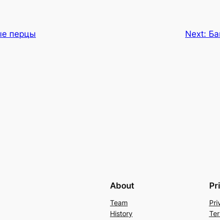
е перцы
Next:
Ба
About
Pr
Team
Pri
History
Ter