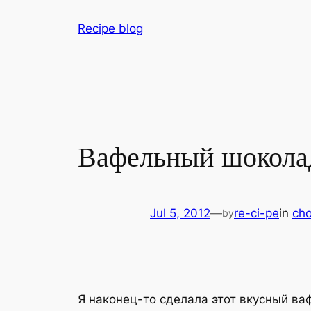
Skip
Recipe blog
to
content
Вафельный шокола
Jul 5, 2012
—
re-ci-pe
in
cho
by
Я наконец-то сделала этот вкусный ва