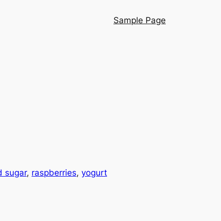
Sample Page
 sugar
, 
raspberries
, 
yogurt