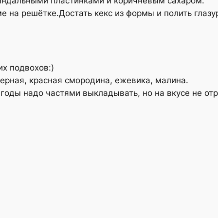
миндальными пластинками и коричневым сахаром.
ме на решётке.Достать кекс из формы и полить гла
их подвохов:)
ерная, красная смородина, ежевика, малина.
годы надо частями выкладывать, но на вкусе не отр