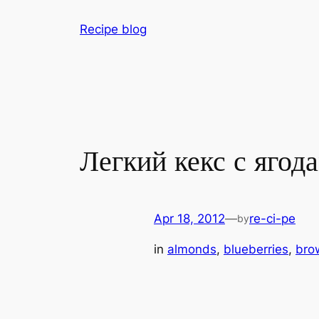
Skip
Recipe blog
to
content
Легкий кекс с ягод
Apr 18, 2012
—
re-ci-pe
by
in
almonds
, 
blueberries
, 
bro