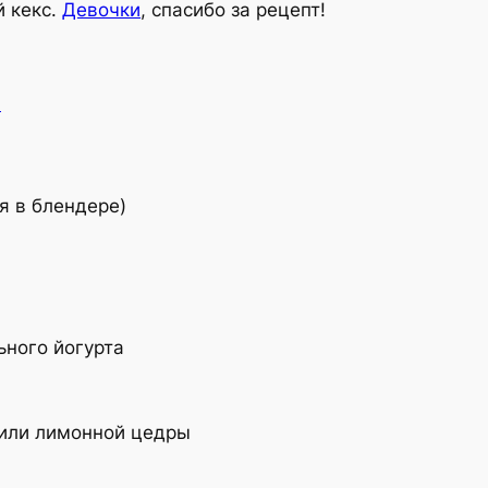
й кекс.
Девочки
, спасибо за рецепт!
:
я в блендере)
ьного йогурта
 или лимонной цедры