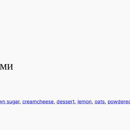
ами
wn sugar
, 
creamcheese
, 
dessert
, 
lemon
, 
oats
, 
powdered