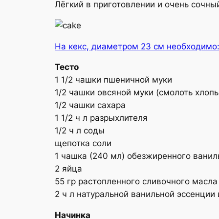
Лёгкий в приготовлении и очень сочны
На кекс, диаметром 23 см необходимо
Тесто
1 1/2 чашки пшеничной муки
1/2 чашки овсяной муки (смолоть хлопь
1/2 чашки сахара
1 1/2 ч л разрыхлителя
1/2 ч л соды
щепотка соли
1 чашка (240 мл) обезжиренного ванил
2 яйца
55 гр растопленного сливочного масла
2 ч л натуральной ванильной эссенции
Начинка