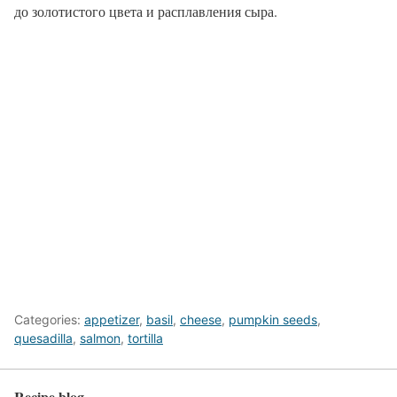
до золотистого цвета и расплавления сыра.
Categories:
appetizer
,
basil
,
cheese
,
pumpkin seeds
,
quesadilla
,
salmon
,
tortilla
Recipe blog