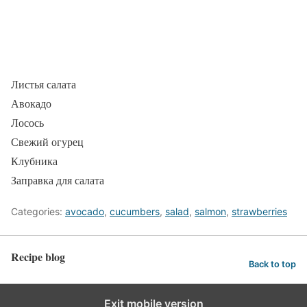
Листья салата
Авокадо
Лосось
Свежий огурец
Клубника
Заправка для салата
Categories:
avocado
,
cucumbers
,
salad
,
salmon
,
strawberries
Recipe blog
Back to top
Exit mobile version