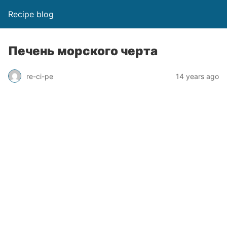
Recipe blog
Печень морского черта
re-ci-pe
14 years ago