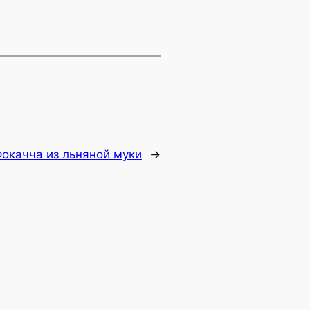
окачча из льняной муки
→