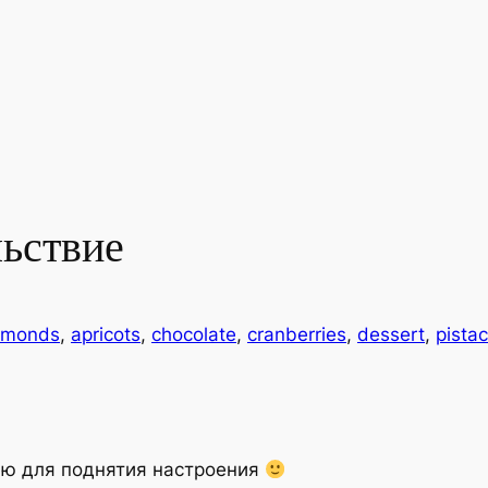
ьствие
lmonds
, 
apricots
, 
chocolate
, 
cranberries
, 
dessert
, 
pista
лаю для поднятия настроения