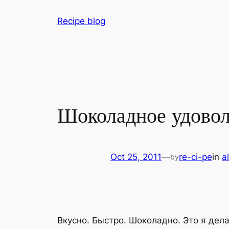
Skip
Recipe blog
to
content
Шоколадное удовол
Oct 25, 2011
—
re-ci-pe
in
a
by
Вкусно. Быстро. Шоколадно. Это я де