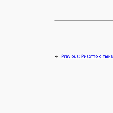
←
Previous:
Ризотто с тык