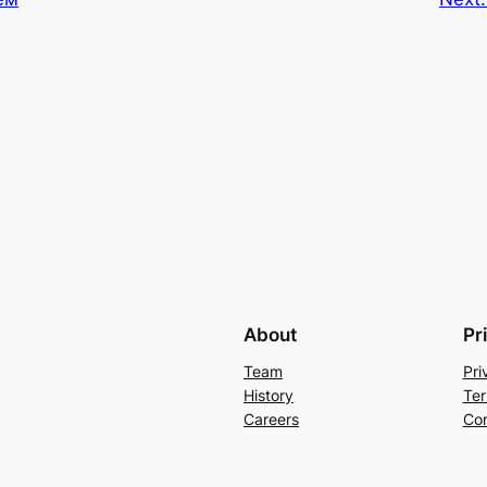
About
Pr
Team
Pri
History
Ter
Careers
Con