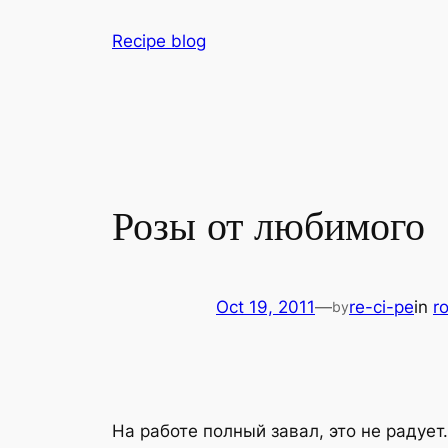
Skip
Recipe blog
to
content
Розы от любимого
Oct 19, 2011
—
re-ci-pe
in
r
by
На работе полный завал, это не радуе