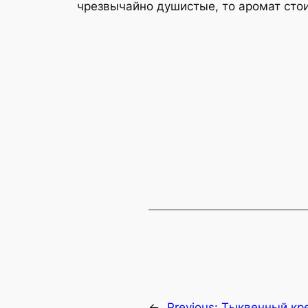
чрезвычайно душистые, то аромат стои
←
Previous:
Тыквенный кр