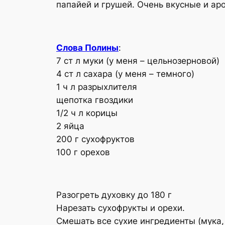
папайей и грушей. Очень вкусные и ар
Слова Полины
:
7 ст л муки (у меня – цельнозерновой)
4 ст л сахара (у меня – темного)
1 ч л разрыхлителя
щепотка гвоздики
1/2 ч л корицы
2 яйца
200 г сухофруктов
100 г орехов
Разогреть духовку до 180 г
Нарезать сухофрукты и орехи.
Смешать все сухие ингредиенты (мука, 