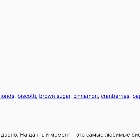
monds
, 
biscotti
, 
brown sugar
, 
cinnamon
, 
cranberries
, 
pa
давно. На данный момент – это самые любимые биско