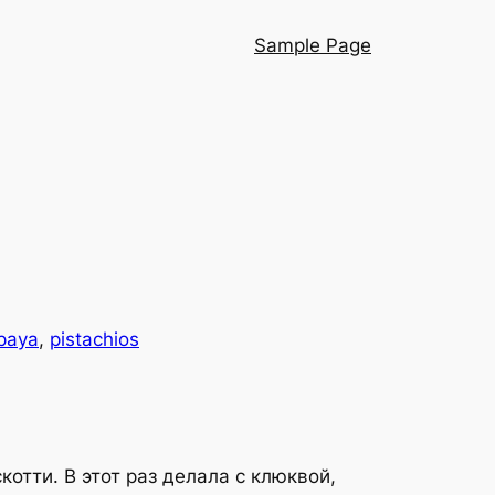
Sample Page
paya
, 
pistachios
тти. В этот раз делала с клюквой,