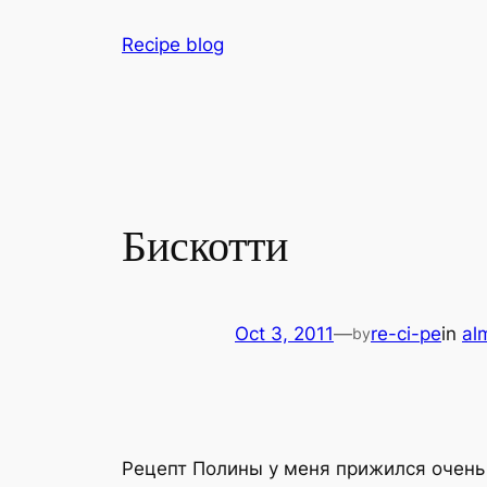
Skip
Recipe blog
to
content
Бискотти
Oct 3, 2011
—
re-ci-pe
in
al
by
Рецепт Полины у меня прижился очень 