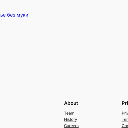
ье без муки
About
Pr
Team
Pri
History
Ter
Careers
Con