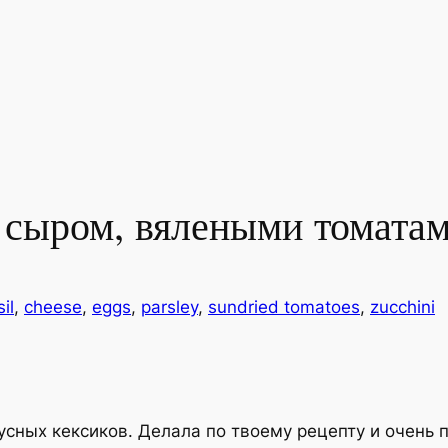
, сыром, вялеными томата
il
, 
cheese
, 
eggs
, 
parsley
, 
sundried tomatoes
, 
zucchini
кусных кексиков. Делала по твоему рецепту и очень 