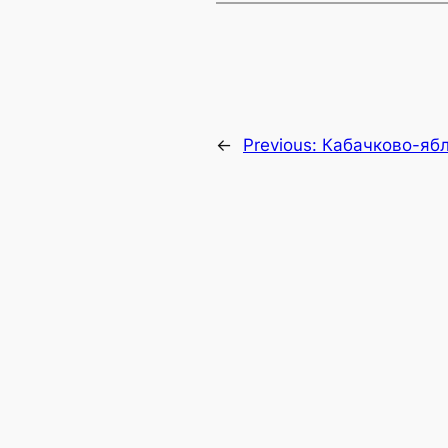
←
Previous:
Кабачково-яб