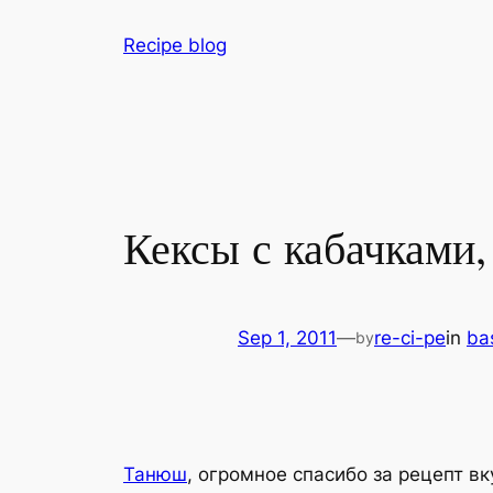
Skip
Recipe blog
to
content
Кексы с кабачками
Sep 1, 2011
—
re-ci-pe
in
bas
by
Танюш
, огромное спасибо за рецепт в