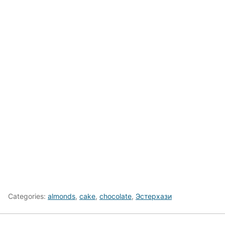
Categories:
almonds
,
cake
,
chocolate
,
Эстерхази