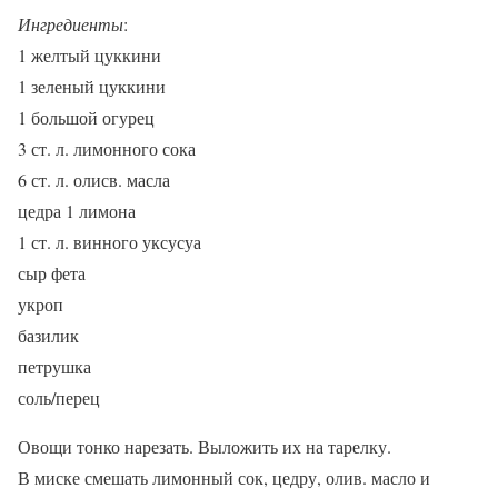
Ингредиенты
:
1 желтый цуккини
1 зеленый цуккини
1 большой огурец
3 ст. л. лимонного сока
6 ст. л. олисв. масла
цедра 1 лимона
1 ст. л. винного уксусуа
сыр фета
укроп
базилик
петрушка
соль/перец
Овощи тонко нарезать. Выложить их на тарелку.
В миске смешать лимонный сок, цедру, олив. масло и