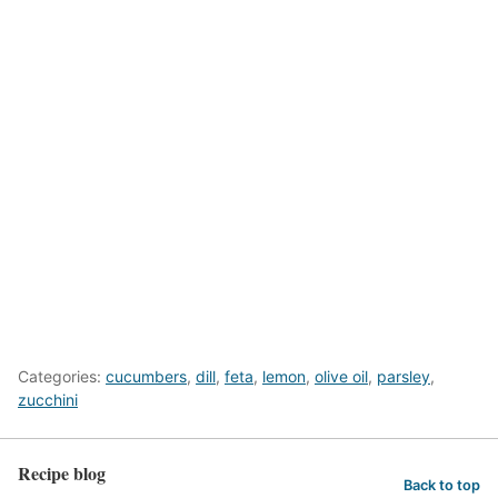
Categories:
cucumbers
,
dill
,
feta
,
lemon
,
olive oil
,
parsley
,
zucchini
Recipe blog
Back to top