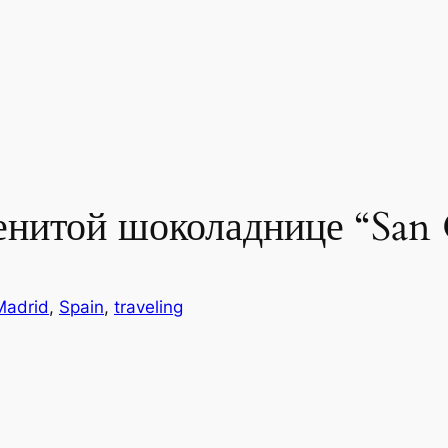
енитой шоколаднице “San 
Madrid
, 
Spain
, 
traveling