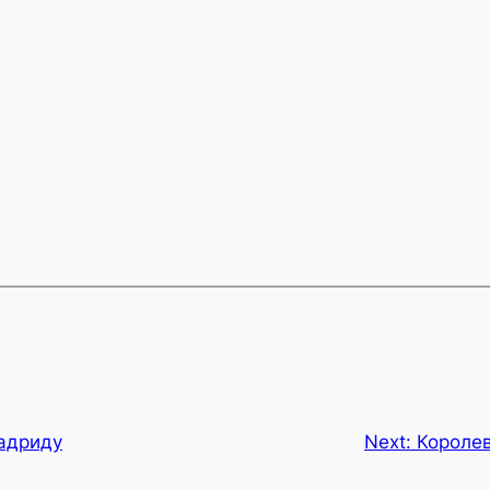
адриду
Next:
Короле