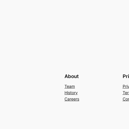
About
Pr
Team
Pri
History
Ter
Careers
Con