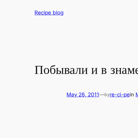
Skip
Recipe blog
to
content
Побывали и в знам
May 26, 2011
—
re-ci-pe
in
by