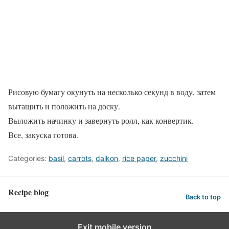
Рисовую бумагу окунуть на несколько секунд в воду, затем
вытащить и положить на доску.
Выложить начинку и завернуть ролл, как конвертик.
Все, закуска готова.
Categories:
basil
,
carrots
,
daikon
,
rice paper
,
zucchini
Recipe blog
Back to top
Exit mobile version