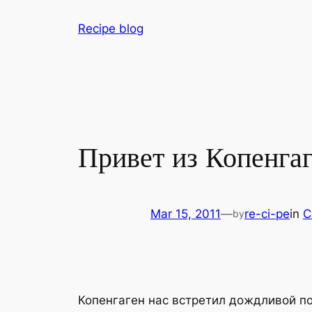
Skip
Recipe blog
to
content
Привет из Копенга
Mar 15, 2011
—
re-ci-pe
in
C
by
Копенгаген нас встретил дождливой по