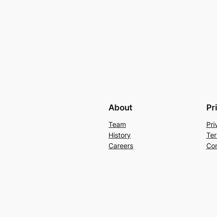
About
Pr
Team
Pri
History
Ter
Careers
Con