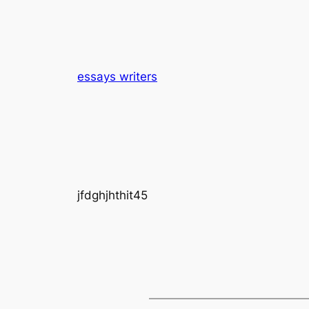
essays writers
jfdghjhthit45