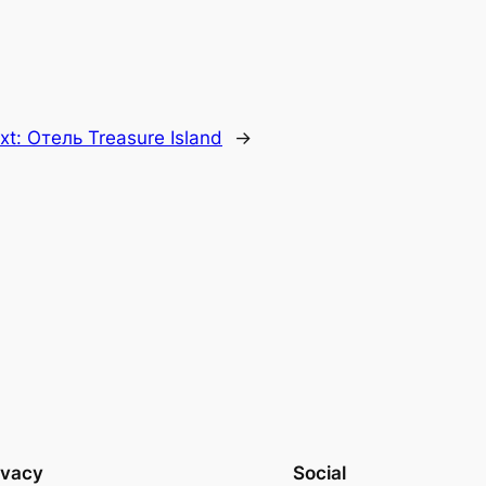
xt:
Отель Treasure Island
→
ivacy
Social