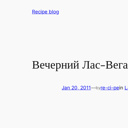
Skip
Recipe blog
to
content
Вечерний Лас-Вега
Jan 20, 2011
—
re-ci-pe
in
L
by