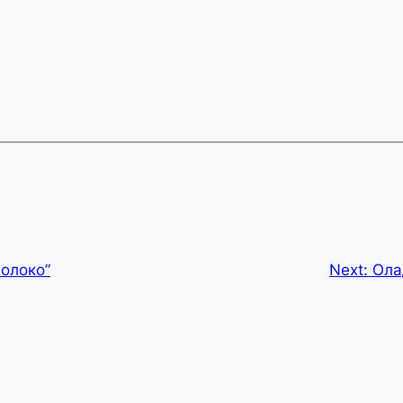
молоко”
Next:
Ола