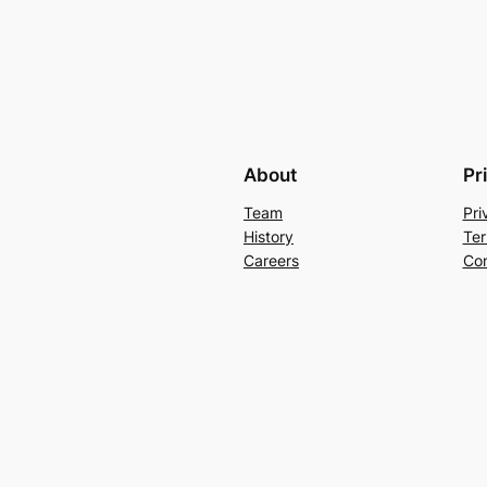
About
Pr
Team
Pri
History
Ter
Careers
Con