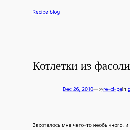
Skip
Recipe blog
to
content
Котлетки из фасоли
Dec 26, 2010
—
re-ci-pe
in
by
Захотелось мне чего-то необычного, и 