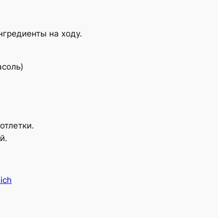
ингредиенты на ходу.
асоль)
отлетки.
й.
eich