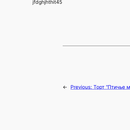
jfdghjhthit45
←
Previous:
Торт “Птичье 