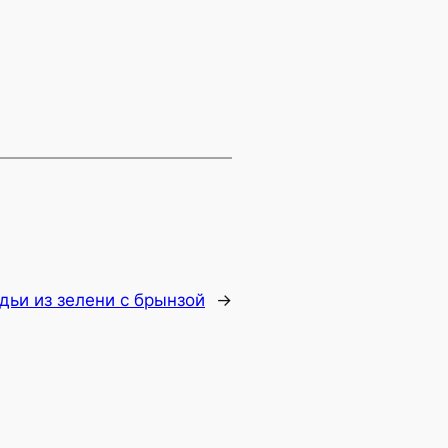
дьи из зелени с брынзой
→