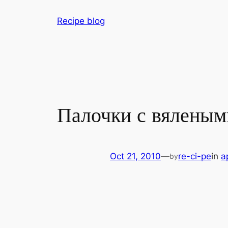
Skip
Recipe blog
to
content
Палочки с вялены
Oct 21, 2010
—
re-ci-pe
in
a
by