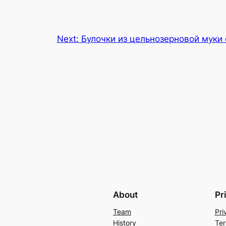
Next:
Булочки из цельнозерновой муки
About
Pr
Team
Pri
History
Ter