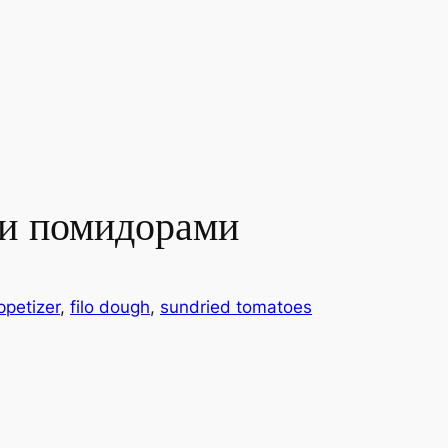
ми помидорами
ppetizer
, 
filo dough
, 
sundried tomatoes