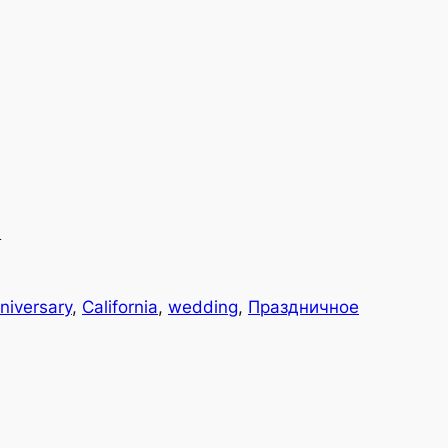
а
niversary
, 
California
, 
wedding
, 
Праздничное