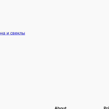
она и свеклы
About
Pr