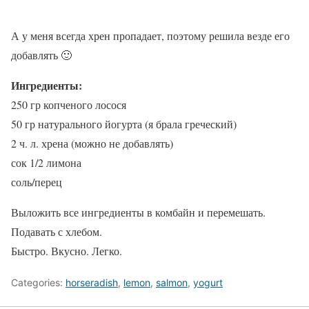
А у меня всегда хрен пропадает, поэтому решила везде его
добавлять 🙂
Ингредиенты:
250 гр копченого лосося
50 гр натурального йогурта (я брала греческий)
2 ч. л. хрена (можно не добавлять)
сок 1/2 лимона
соль/перец
Выложить все ингредиенты в комбайн и перемешать.
Подавать с хлебом.
Быстро. Вкусно. Легко.
Categories:
horseradish
,
lemon
,
salmon
,
yogurt