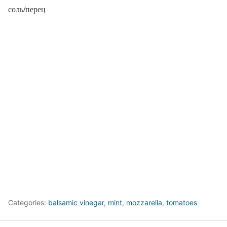
соль/перец
Categories:
balsamic vinegar
,
mint
,
mozzarella
,
tomatoes