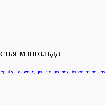
стья мангольда
appetizer
, 
avocado
, 
garlic
, 
guacamole
, 
lemon
, 
mango
, 
s