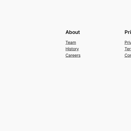
About
Pr
Team
Pri
History
Ter
Careers
Con