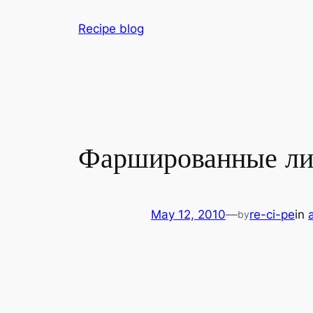
Skip
Recipe blog
to
content
Фаршированные ли
May 12, 2010
—
re-ci-pe
in
by