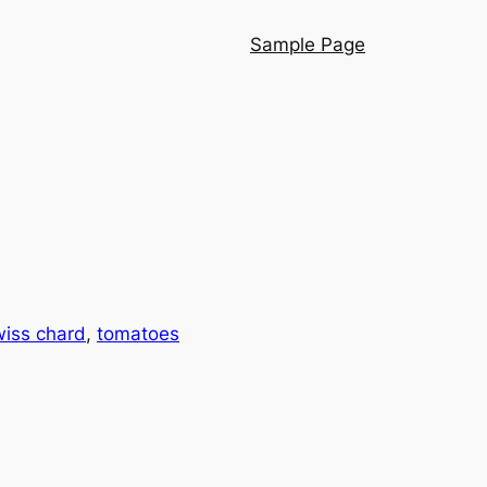
Sample Page
wiss chard
, 
tomatoes