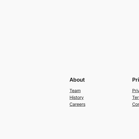
About
Pr
Team
Pri
History
Ter
Careers
Con