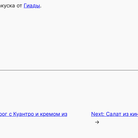
акуска от
Гиады
.
ог с Куантро и кремом из
Next:
Салат из ки
→