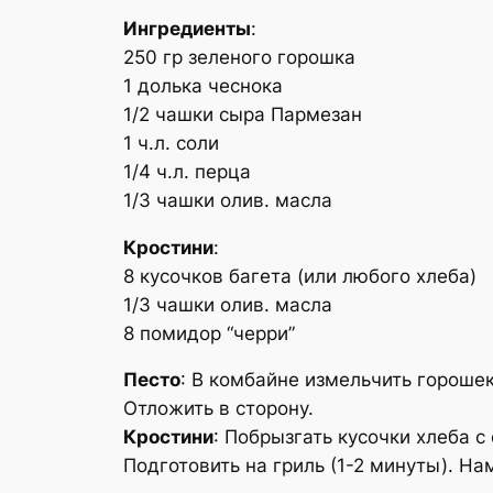
Ингредиенты
:
250 гр зеленого горошка
1 долька чеснока
1/2 чашки сыра Пармезан
1 ч.л. соли
1/4 ч.л. перца
1/3 чашки олив. масла
Кростини
:
8 кусочков багета (или любого хлеба)
1/3 чашки олив. масла
8 помидор “черри”
Песто
: В комбайне измельчить горошек
Отложить в сторону.
Кростини
: Побрызгать кусочки хлеба с
Подготовить на гриль (1-2 минуты). На