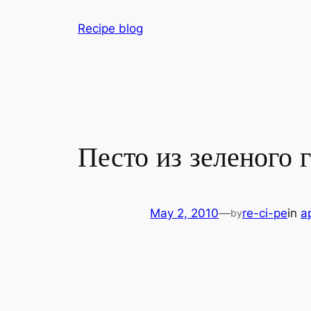
Skip
Recipe blog
to
content
Песто из зеленого 
May 2, 2010
—
re-ci-pe
in
a
by