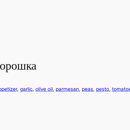
горошка
ppetizer
, 
garlic
, 
olive oil
, 
parmesan
, 
peas
, 
pesto
, 
tomato