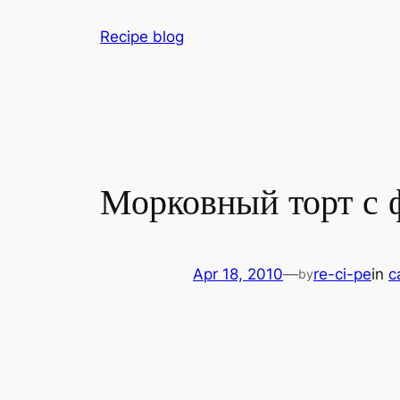
Skip
Recipe blog
to
content
Морковный торт с 
Apr 18, 2010
—
re-ci-pe
in
c
by