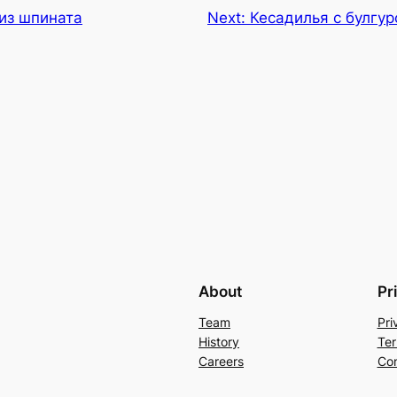
 из шпината
Next:
Кесадилья с булгу
About
Pr
Team
Pri
History
Ter
Careers
Con