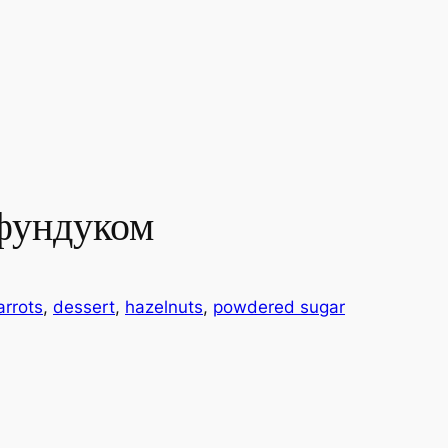
фундуком
arrots
, 
dessert
, 
hazelnuts
, 
powdered sugar