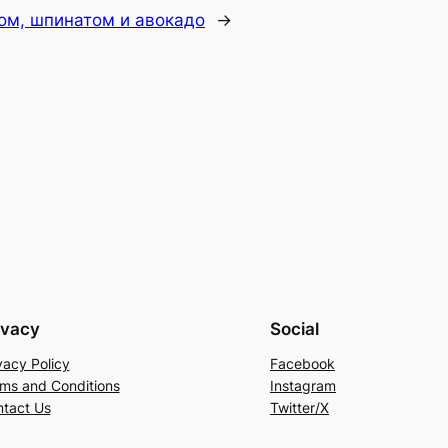
ром, шпинатом и авокадо
→
ivacy
Social
vacy Policy
Facebook
ms and Conditions
Instagram
tact Us
Twitter/X